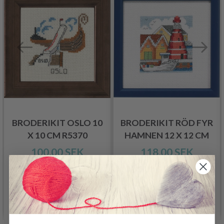
BRODERIKIT OSLO 10
BRODERIKIT RÖD FYR
X 10 CM R5370
HAMNEN 12 X 12 CM
100.00 SEK
118.00 SEK
Lägg till varukorgen
Lägg till varukorgen