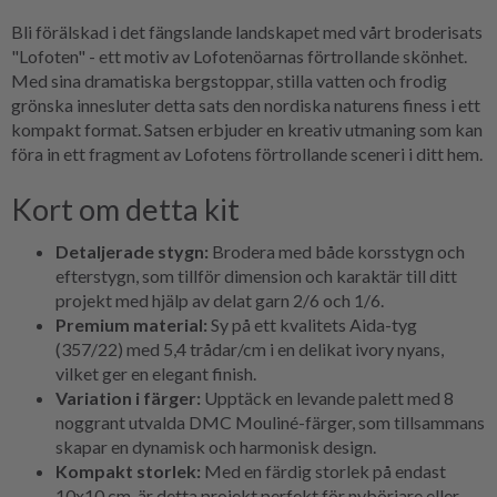
Bli förälskad i det fängslande landskapet med vårt broderisats
"Lofoten" - ett motiv av Lofotenöarnas förtrollande skönhet.
Med sina dramatiska bergstoppar, stilla vatten och frodig
grönska innesluter detta sats den nordiska naturens finess i ett
kompakt format. Satsen erbjuder en kreativ utmaning som kan
föra in ett fragment av Lofotens förtrollande sceneri i ditt hem.
Kort om detta kit
Detaljerade stygn:
Brodera med både korsstygn och
efterstygn, som tillför dimension och karaktär till ditt
projekt med hjälp av delat garn 2/6 och 1/6.
Premium material:
Sy på ett kvalitets Aida-tyg
(357/22) med 5,4 trådar/cm i en delikat ivory nyans,
vilket ger en elegant finish.
Variation i färger:
Upptäck en levande palett med 8
noggrant utvalda DMC Mouliné-färger, som tillsammans
skapar en dynamisk och harmonisk design.
Kompakt storlek:
Med en färdig storlek på endast
10x10 cm, är detta projekt perfekt för nybörjare eller