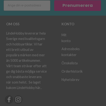
Prenumerera
OM OSS
KONTO
LindeHobby levererar hela
Mit
Sverige med kvalitetsgarn
konto
och hobbyartiklar. Vi har
Adressboks
ett brett utbud av
kontakter
populära märken med mer
än 5000 artikelnummer.
Önskelista
Vårt team strävar efter att
ge dig bästa möjliga service
Orderhistorik
och snabbaste leverans
Nyhetsbrev
när som helst.
Se laget
bakom LindeHobby här.
.