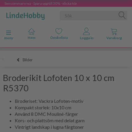
Sensommarsrea - Spara upp till 50% - klicka här
Ändra navigering
meny
Bilder
Broderikit Lofoten 10 x 10 cm
R5370
Broderiset: Vackra Lofoten-motiv
Kompakt storlek: 10x10 cm
Använd 8 DMC Mouliné-färger
Kors- och plattsöm med delat garn
Vintrigt landskap i lugna färgtoner