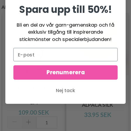
Spara upp till 50%!
ANDRA KUNDER KÖPTE
Bli en del av vår garn-gemenskap och få
exklusiv tillgång till inspirerande
stickmönster och specialerbjudanden!
Prenumerera
BRODERIKIT
Nej tack
NYCKELRING KO 5 X 7
DROPS BRUSHED
CM
ALPACA SILK
109.00 SEK
33.95 SEK