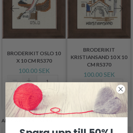
BRODERIKIT
BRODERIKIT OSLO 10
KRISTIANSAND 10 X 10
X 10 CM R5370
CM R5370
100.00 SEK
100.00 SEK
Lägg till varukorgen
Lägg till varukorgen
ANDRA KUNDER KÖPTE
Spara upp till 50%!