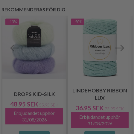
REKOMMENDERAS FÖR DIG
- 13%
- 50%
LINDEHOBBY RIBBON
DROPS KID-SILK
LUX
48.95 SEK
55.95 SEK
36.95 SEK
73.95 SEK
Erbjudandet upphör
Erbjudandet upphör
31/08/2026
31/08/2026