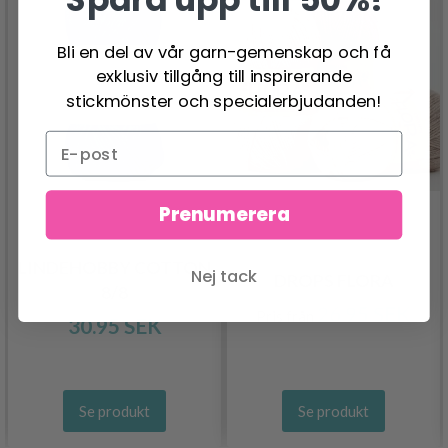
Bli en del av vår garn-gemenskap och få
exklusiv tillgång till inspirerande
stickmönster och specialerbjudanden!
Prenumerera
LINDEHOBBY COTTON
Nej tack
DROPS FLORA
8/8
26.95 SEK
Pris från
30.95 SEK
Se produkt
Se produkt