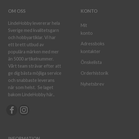
OM OSS
KONTO
LindeHobby levererar hela
Mit
Sverige med kvalitetsgarn
konto
och hobbyartiklar. Vi har
Adressboks
ett brett utbud av
kontakter
populära märken med mer
än 5000 artikelnummer.
Önskelista
Vårt team strävar efter att
ge dig bästa möjliga service
Orderhistorik
och snabbaste leverans
Nyhetsbrev
när som helst.
Se laget
bakom LindeHobby här.
.
INFORMATION