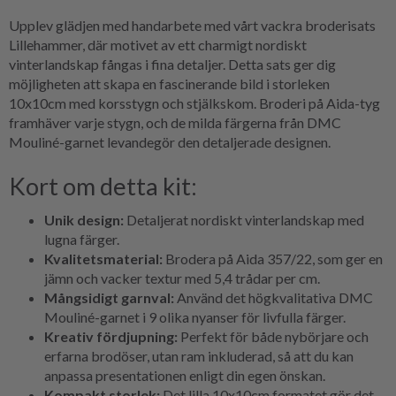
Upplev glädjen med handarbete med vårt vackra broderisats
Lillehammer, där motivet av ett charmigt nordiskt
vinterlandskap fångas i fina detaljer. Detta sats ger dig
möjligheten att skapa en fascinerande bild i storleken
10x10cm med korsstygn och stjälkskom. Broderi på Aida-tyg
framhäver varje stygn, och de milda färgerna från DMC
Mouliné-garnet levandegör den detaljerade designen.
Kort om detta kit:
Unik design:
Detaljerat nordiskt vinterlandskap med
lugna färger.
Kvalitetsmaterial:
Brodera på Aida 357/22, som ger en
jämn och vacker textur med 5,4 trådar per cm.
Mångsidigt garnval:
Använd det högkvalitativa DMC
Mouliné-garnet i 9 olika nyanser för livfulla färger.
Kreativ fördjupning:
Perfekt för både nybörjare och
erfarna brodöser, utan ram inkluderad, så att du kan
anpassa presentationen enligt din egen önskan.
Kompakt storlek:
Det lilla 10x10cm formatet gör det