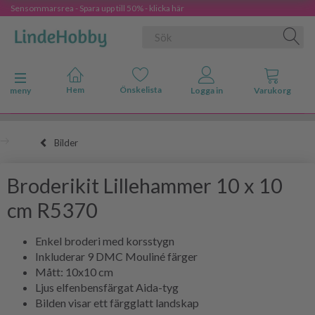
Sensommarsrea - Spara upp till 50% - klicka här
Ändra navigering
meny
Bilder
Broderikit Lillehammer 10 x 10
cm R5370
Enkel broderi med korsstygn
Inkluderar 9 DMC Mouliné färger
Mått: 10x10 cm
Ljus elfenbensfärgat Aida-tyg
Bilden visar ett färgglatt landskap