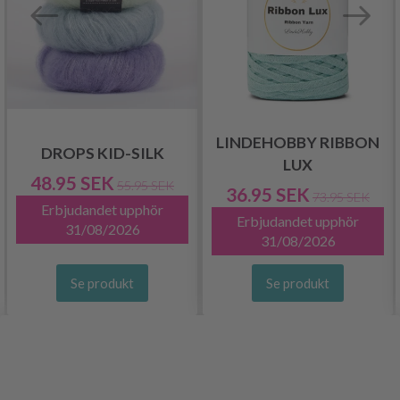
LINDEHOBBY RIBBON
DROPS KID-SILK
LUX
48.95 SEK
55.95 SEK
36.95 SEK
73.95 SEK
Erbjudandet upphör
Erbjudandet upphör
31/08/2026
31/08/2026
Se produkt
Se produkt