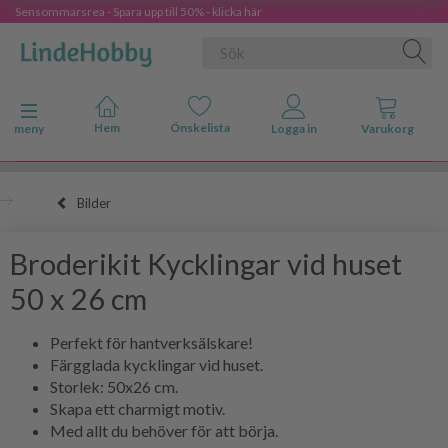
Sensommarsrea - Spara upp till 50% - klicka här
Ändra navigering
meny
Bilder
Broderikit Kycklingar vid huset
50 x 26 cm
Perfekt för hantverksälskare!
Färgglada kycklingar vid huset.
Storlek: 50x26 cm.
Skapa ett charmigt motiv.
Med allt du behöver för att börja.