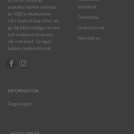
ett brett utbud av
kontakter
populära märken med mer
än 5000 artikelnummer.
Önskelista
Vårt team strävar efter att
ge dig bästa möjliga service
Orderhistorik
och snabbaste leverans
Nyhetsbrev
när som helst.
Se laget
bakom LindeHobby här.
.
INFORMATION
Ångra köpet
HITTA OSS PÅ