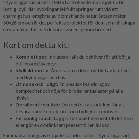
"Kycklingar vid huset". Detta förtrollande motiv ger liv till
lantlig idyll, där kycklingar lekfullt springer runt vid ett
charmigt hus, omgivna av blomstrande natur. Satsen mäter
50x26 cm och är det perfekta projektet för dem som vill skapa
en stämningsfull och dekorativ scen genom broderi.
Kort om detta kit:
Komplett set:
Inkluderar allt du behöver för att börja
ditt broderiäventyr.
Idylliskt motiv:
Återskapa en klassisk bild av lantlivet
med kycklingar och hus.
Utmana och roligt:
En idealisk blandning av
komplexitet och nöje för broderientusiaster på alla
nivåer.
Detaljerat resultat:
Den perfekta storleken för att
bevara både komplexitet och tydlighet i motivet.
Personlig touch:
Lägg till ett unikt element till ditt hem
eller gör en omtänksam present till en älskad.
Sammanfattningsvis erbjuder broderisettet "Kycklingar vid