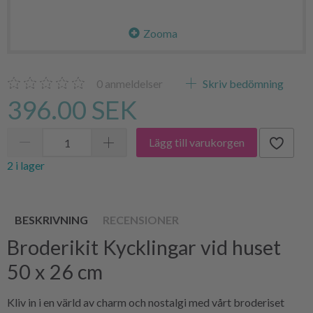
Zooma
0
anmeldelser
Skriv bedömning
396.00 SEK
Lägg till varukorgen
2 i lager
BESKRIVNING
RECENSIONER
Broderikit Kycklingar vid huset
50 x 26 cm
Kliv in i en värld av charm och nostalgi med vårt broderiset