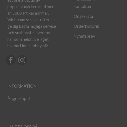
ett brett utbud av
kontakter
populära märken med mer
än 5000 artikelnummer.
Önskelista
Vårt team strävar efter att
ge dig bästa möjliga service
Orderhistorik
och snabbaste leverans
Nyhetsbrev
när som helst.
Se laget
bakom LindeHobby här.
.
INFORMATION
Ångra köpet
HITTA OSS PÅ