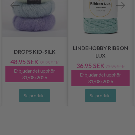
LINDEHOBBY RIBBON
DROPS KID-SILK
LUX
48.95 SEK
55.95 SEK
36.95 SEK
73.95 SEK
Erbjudandet upphör
Erbjudandet upphör
31/08/2026
31/08/2026
Se produkt
Se produkt