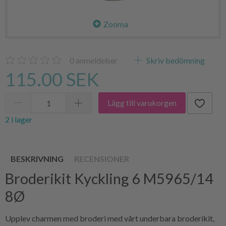
Zooma
0
anmeldelser
Skriv bedömning
115.00 SEK
Lägg till varukorgen
2 i lager
BESKRIVNING
RECENSIONER
Broderikit Kyckling 6 M5965/14
8Ø
Upplev charmen med broderi med vårt underbara broderikit,