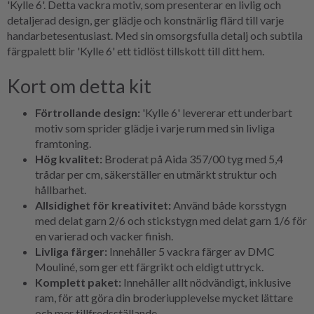
'Kylle 6'. Detta vackra motiv, som presenterar en livlig och
detaljerad design, ger glädje och konstnärlig flärd till varje
handarbetesentusiast. Med sin omsorgsfulla detalj och subtila
färgpalett blir 'Kylle 6' ett tidlöst tillskott till ditt hem.
Kort om detta kit
Förtrollande design:
'Kylle 6' levererar ett underbart
motiv som sprider glädje i varje rum med sin livliga
framtoning.
Hög kvalitet:
Broderat på Aida 357/00 tyg med 5,4
trådar per cm, säkerställer en utmärkt struktur och
hållbarhet.
Allsidighet för kreativitet:
Använd både korsstygn
med delat garn 2/6 och stickstygn med delat garn 1/6 för
en varierad och vacker finish.
Livliga färger:
Innehåller 5 vackra färger av DMC
Mouliné, som ger ett färgrikt och eldigt uttryck.
Komplett paket:
Innehåller allt nödvändigt, inklusive
ram, för att göra din broderiupplevelse mycket lättare
och mer tillfredsställande.