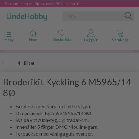
Sensommarsrea - Spara upp till 50% - klicka här
Ändra navigering
meny
Bilder
Broderikit Kyckling 6 M5965/14
8Ø
Broderas med kors- och efterstygn.
Dimensioner: Kylle 6 M5965/14 8Ø.
Sys på vitt Aida-tyg, 5,4 trådar/cm.
Innehåller 5 färger DMC Mouliné-garn.
Förpackad med vänliga gula nyanser.