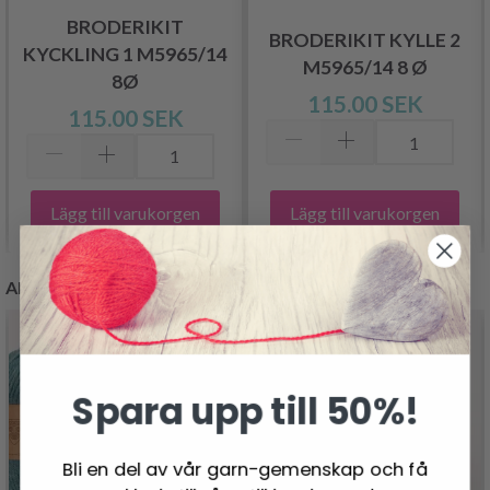
BRODERIKIT
BRODERIKIT KYLLE 2
KYCKLING 1 M5965/14
M5965/14 8 Ø
8Ø
115.00 SEK
115.00 SEK
Lägg till varukorgen
Lägg till varukorgen
ANDRA KUNDER KÖPTE
Spara upp till 50%!
Bli en del av vår garn-gemenskap och få