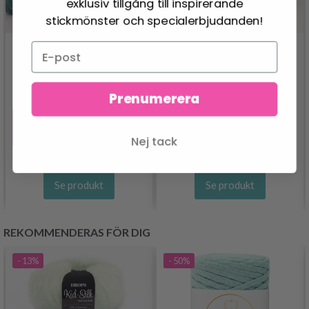
exklusiv tillgång till inspirerande
stickmönster och specialerbjudanden!
DROPS LIMA
DROPS BRUSHED
Prenumerera
24.95 SEK
ALPACA SILK
Erbjudandet upphör
33.95 SEK
31/08/2026
Nej tack
Se produkt
Se produkt
REKOMMENDERAS FÖR DIG
- 13%
- 50%