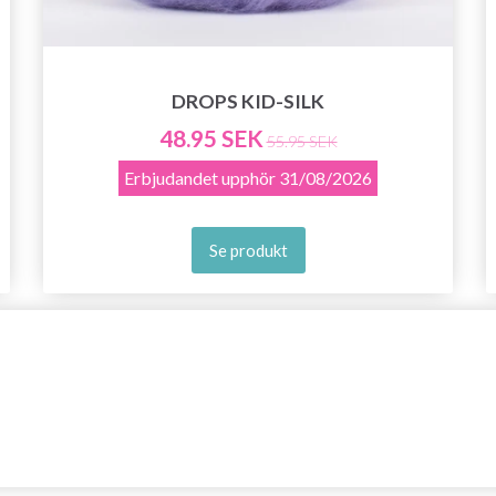
DROPS KID-SILK
48.95 SEK
55.95 SEK
Erbjudandet upphör
31/08/2026
Se produkt