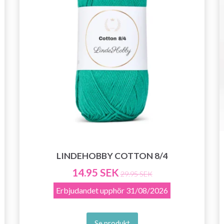
Prenumerera
Nej tack
LINDEHOBBY COTTON 8/4
14.95 SEK
29.95 SEK
Erbjudandet upphör
31/08/2026
Se produkt