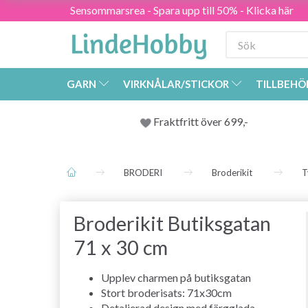
Sensommarsrea - Spara upp till 50% - Klicka här
GARN
VIRKNÅLAR/STICKOR
TILLBEHÖ
Fraktfritt över 699,-
BRODERI
Broderikit
T
Broderikit Butiksgatan
71 x 30 cm
Upplev charmen på butiksgatan
Stort broderisats: 71x30cm
Detaljerad design med färgglada