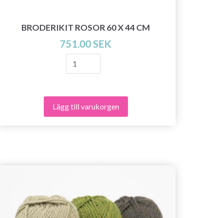
BRO
BRODERIKIT ROSOR 60 X 44 CM
751.00 SEK
Lägg till varukorgen
- 30%