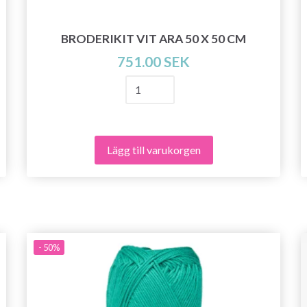
BRODERIKIT VIT ARA 50 X 50 CM
751.00 SEK
Lägg till varukorgen
Spara upp till 50%!
- 50%
Bli en del av vår garn-gemenskap och få
exklusiv tillgång till inspirerande
stickmönster och specialerbjudanden!