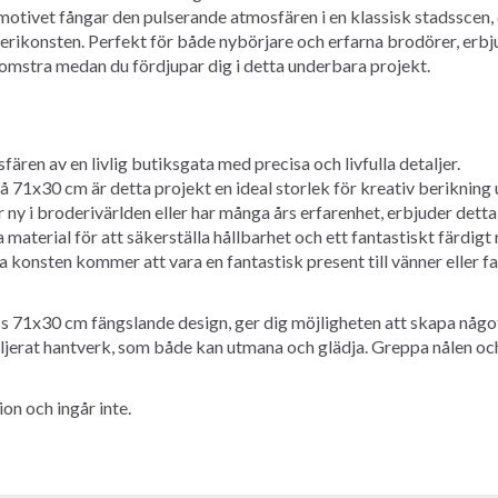
 motivet fångar den pulserande atmosfären i en klassisk stadsscen,
derikonsten. Perfekt för både nybörjare och erfarna brodörer, erbj
 blomstra medan du fördjupar dig i detta underbara projekt.
ären av en livlig butiksgata med precisa och livfulla detaljer.
 71x30 cm är detta projekt en ideal storlek för kreativ berikning 
ny i broderivärlden eller har många års erfarenhet, erbjuder detta
aterial för att säkerställa hållbarhet och ett fantastiskt färdigt r
konsten kommer att vara en fantastisk present till vänner eller fam
 71x30 cm fängslande design, ger dig möjligheten att skapa något r
taljerat hantverk, som både kan utmana och glädja. Greppa nålen oc
on och ingår inte.