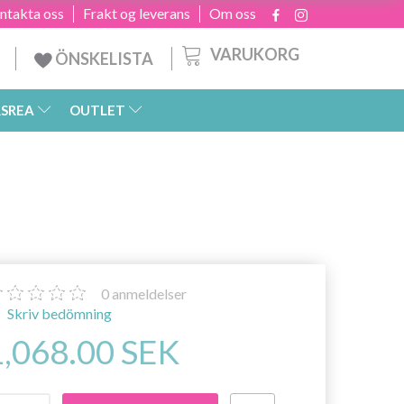
ntakta oss
Frakt og leverans
Om oss
VARUKORG
ÖNSKELISTA
SREA
OUTLET
0
anmeldelser
Skriv bedömning
1,068.00 SEK