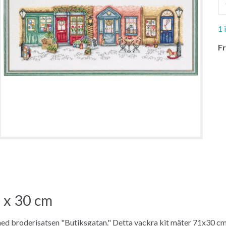
1 
Fr
 x 30 cm
g med broderisatsen "Butiksgatan." Detta vackra kit mäter 71x30 cm