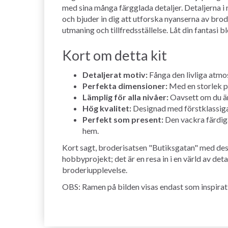
med sina många färgglada detaljer. Detaljerna i
och bjuder in dig att utforska nyanserna av bro
utmaning och tillfredsställelse. Låt din fantasi
Kort om detta kit
Detaljerat motiv:
Fånga den livliga atmosf
Perfekta dimensioner:
Med en storlek på
Lämplig för alla nivåer:
Oavsett om du är 
Hög kvalitet:
Designad med förstklassiga m
Perfekt som present:
Den vackra färdiga 
hem.
Kort sagt, broderisatsen "Butiksgatan" med dess
hobbyprojekt; det är en resa in i en värld av de
broderiupplevelse.
OBS: Ramen på bilden visas endast som inspirati