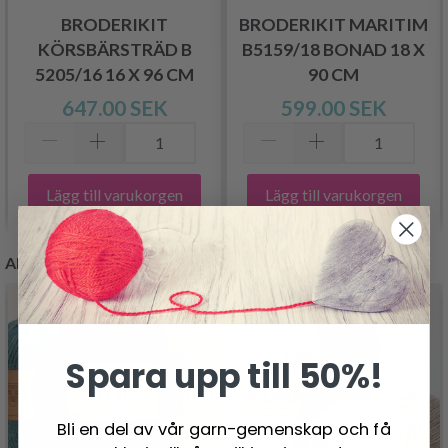
BRODERIKIT
BRODERIKIT MARITIM
KÖRSBÄRSTRÄD B
B5159/18 BONAD 18 X
5205/16 16 X 96 CM
90 CM
647.00 SEK
599.00 SEK
Lägg till varukorgen
Lägg till varukorgen
ANDRA KUNDER KÖPTE
Spara upp till 50%!
Bli en del av vår garn-gemenskap och få