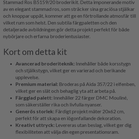
Stammad Ros B5159/20 broderikit. Detta imponerande motiv
av en elegant stammad ros, som sträcker sina graciösa stjälkar
och knoppar uppåt, kommer att ge en förtrollande atmosfär till
vilket rum som helst. Den subtila färgpaletten och den
detaljerade avbildningen gör detta projekt perfekt för både
nybörjare och erfarna broderientusiaster.
Kort om detta kit
Avancerad broderiteknik:
Innehåller både korsstygn
och stjälkstygn, vilket ger en varierad och berikande
upplevelse.
Premium material:
Broderas på Aida 357/22 i elfenben,
vilket ger en slät och behaglig yta att arbeta på.
Färgglad palett:
Innehåller 22 färger DMC Mouliné,
som säkerställer rika och livfulla nyanser.
Generös storlek:
Färdigt projekt mäter 20x62 cm,
perfekt för att skapa en iögonfallande dekoration.
Kreativt uttryck:
Levereras utan beslag, vilket ger dig
flexibiliteten att välja din egen presentationsram.