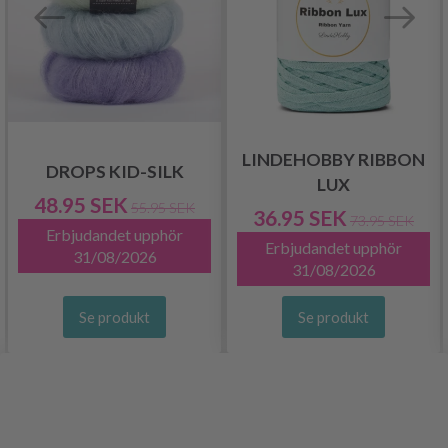
LINDEHOBBY RIBBON
DROPS KID-SILK
LUX
48.95 SEK
55.95 SEK
36.95 SEK
73.95 SEK
Erbjudandet upphör
Erbjudandet upphör
31/08/2026
31/08/2026
Se produkt
Se produkt