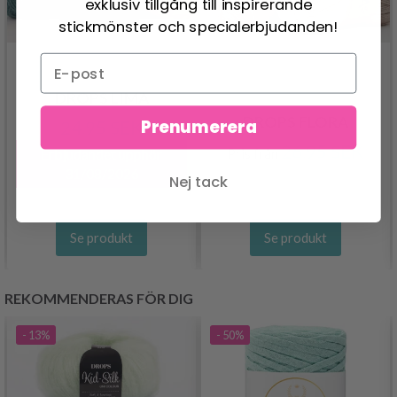
exklusiv tillgång till inspirerande
stickmönster och specialerbjudanden!
DROPS LIMA
DROPS FLORA
Prenumerera
24.95 SEK
26.95 SEK
Pris från
Erbjudandet upphör
31/08/2026
Nej tack
Se produkt
Se produkt
REKOMMENDERAS FÖR DIG
- 13%
- 50%