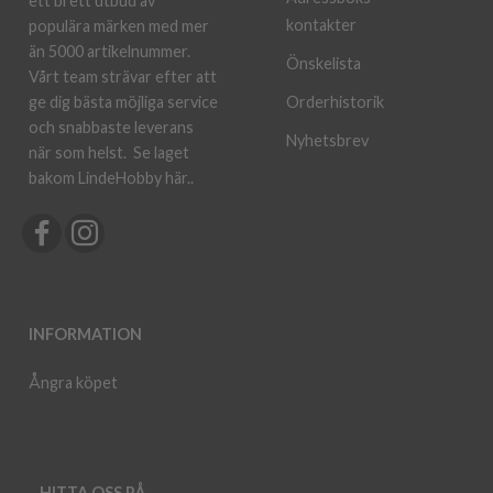
ett brett utbud av
kontakter
populära märken med mer
än 5000 artikelnummer.
Önskelista
Vårt team strävar efter att
ge dig bästa möjliga service
Orderhistorik
och snabbaste leverans
Nyhetsbrev
när som helst.
Se laget
bakom LindeHobby här.
.
INFORMATION
Ångra köpet
HITTA OSS PÅ