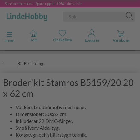
Sensommarsrea - Spara upp till 50% - klicka här
Ändra navigering
meny
Bell sträng
Broderikit Stamros B5159/20 20
x 62 cm
Vackert broderimotiv med rosor.
Dimensioner: 20x62 cm.
Inkluderar 22 DMC-färger.
Sy på ivory Aida-tyg.
Korsstygn och stjälkstygn teknik.