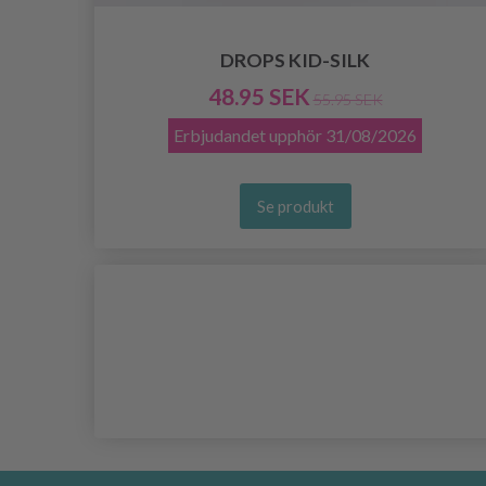
DROPS KID-SILK
48.95 SEK
55.95 SEK
Erbjudandet upphör
31/08/2026
Se produkt