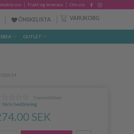
ntakta oss
Frakt og leverans
Om oss
VARUKORG
ÖNSKELISTA
SREA
OUTLET
B/5205/14
0
anmeldelser
Skriv bedömning
274.00 SEK