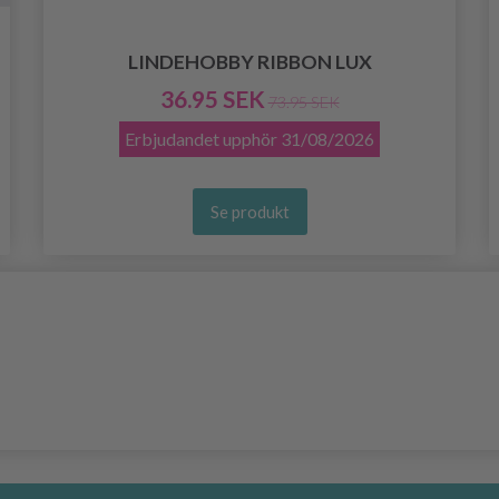
LINDEHOBBY RIBBON LUX
36.95 SEK
73.95 SEK
Erbjudandet upphör
31/08/2026
Se produkt