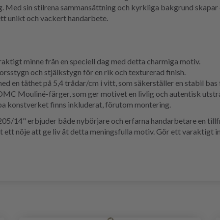
ag. Med sin stilrena sammansättning och kyrkliga bakgrund skapar d
ett unikt och vackert handarbete.
aktigt minne från en speciell dag med detta charmiga motiv.
sstygn och stjälkstygn för en rik och texturerad finish.
d en täthet på 5,4 trådar/cm i vitt, som säkerställer en stabil bas 
DMC Mouliné-färger, som ger motivet en livlig och autentisk utstr
pa konstverket finns inkluderat, förutom montering.
/14" erbjuder både nybörjare och erfarna handarbetare en tillfr
t ett nöje att ge liv åt detta meningsfulla motiv. Gör ett varaktigt 