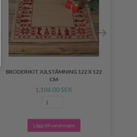
BRODERIKIT JULSTÄMNING 122 X 122
B
CM
1,106.00 SEK
Lägg till varukorgen