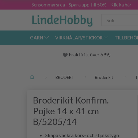
Sensommarsrea - Spara upp till 50% - Klicka här
GARN
VIRKNÅLAR/STICKOR
TILLBEHÖ
Fraktfritt över 699,-
BRODERI
Broderikit
T
Broderikit Konfirm.
Pojke 14 x 41 cm
B/5205/14
Skapa vackra kors- och stjälkstygn