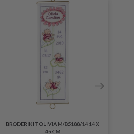
BRODERIKIT OLIVIA M/B5188/14 14 X
BRO
45 CM