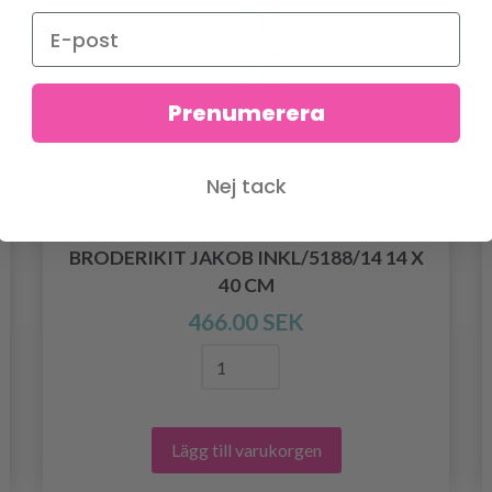
Prenumerera
Nej tack
BRODERIKIT JAKOB INKL/5188/14 14 X
40 CM
466.00 SEK
Lägg till varukorgen