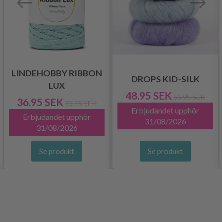
LINDEHOBBY RIBBON
DROPS KID-SILK
LUX
48.95 SEK
55.95 SEK
36.95 SEK
73.95 SEK
Erbjudandet upphör
Erbjudandet upphör
31/08/2026
31/08/2026
Se produkt
Se produkt