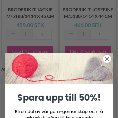
BRODERIKIT JACKIE
BRODERIKIT JOSEFINE
M/5188/14 14 X 45 CM
M/5188/14 14 X 44 CM
459.00 SEK
466.00 SEK
Lägg till varukorgen
Lägg till varukorgen
ANDRA KUNDER KÖPTE
Spara upp till 50%!
Bli en del av vår garn-gemenskap och få
exklusiv tillgång till inspirerande