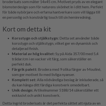
broderisats som mäter 14x45 cm. Motivet pryds av en elegant
blomsterdesign som för naturens skönhet in i ditt hem. Perfekt
för både nybörjare och erfarna hantverkare som vill lägga till
en personlig och konstnärlig touch till sin heminredning.
Kort om detta kit
Korsstygn och stjälkstygn:
Detta set använder både
korsstygn och stjälkstygn, vilket ger en dynamisk och
detaljerad finish.
Material av hög kvalitet:
Sy på Aida 357/00 med 5,4
trådar/cm i en vacker vit färg, som säkerställer en
perfekt duk.
Färgrik palett:
Brodera med 9 olika färger av Mouliné,
som ger motivet liv med livliga nyanser.
Komplett set:
Alla nödvändiga beslag är inkluderade, så
du kan hänga ditt färdiga konstverk omedelbart.
Unik design:
Artikelnummer 5188/14 säkerställer ett
exklusivt och unikt konstverk.
Detta Ingrid broderisats är det perfekta sättet att njuta av en