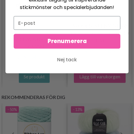
stickmönster och specialerbjudanden!
BRODERIKIT KRISTIAN
50-7 DREAM PETAL
DOP M/5188/14 14 X 40
BALACLAVA BY DROPS
Prenumerera
CM
DESIGN
466.00 SEK
84.95 SEK
Pris från
Nej tack
Lägg till varukorgen
Se produkt
REKOMMENDERAS FÖR DIG
- 50%
- 13%