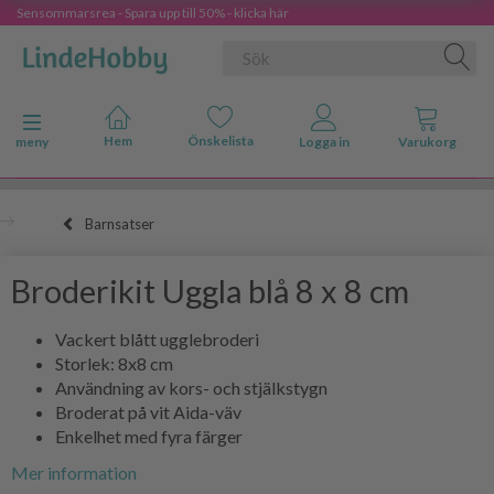
Sensommarsrea - Spara upp till 50% - klicka här
Ändra navigering
meny
Barnsatser
Broderikit Uggla blå 8 x 8 cm
Vackert blått ugglebroderi
Storlek: 8x8 cm
Användning av kors- och stjälkstygn
Broderat på vit Aida-väv
Enkelhet med fyra färger
Mer information