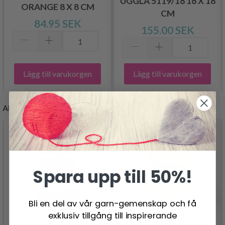
UGGLA 5119/18 16 X 18
ORANGE 8 X 8 CM
CM
84.95 SEK
155.00 SEK
Lägg till varukorgen
Lägg till varukorgen
ANDRA KUNDER KÖPTE
- 19%
Spara upp till 50%!
Bli en del av vår garn-gemenskap och få
exklusiv tillgång till inspirerande