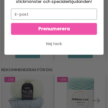
stickmönster och specialerbjudanden!
SCHEEPJES CATONA
DROPS BRUSHED
24.95 SEK
30.95 SEK
ALPACA SILK
Prenumerera
Erbjudandet upphör
33.95 SEK
12/08/2026
Nej tack
Se produkt
Se produkt
REKOMMENDERAS FÖR DIG
- 13%
- 50%