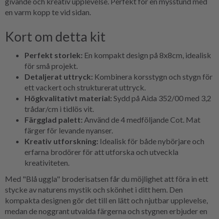
givande och kreativ upplevelse. Perfekt för en mysstund med
en varm kopp te vid sidan.
Kort om detta kit
Perfekt storlek:
En kompakt design på 8x8cm, idealisk
för små projekt.
Detaljerat uttryck:
Kombinera korsstygn och stygn för
ett vackert och strukturerat uttryck.
Högkvalitativt material:
Sydd på Aida 352/00 med 3,2
trådar/cm i tidlös vit.
Färgglad palett:
Använd de 4 medföljande Cot. Mat
färger för levande nyanser.
Kreativ utforskning:
Idealisk för både nybörjare och
erfarna brodörer för att utforska och utveckla
kreativiteten.
Med "Blå uggla" broderisatsen får du möjlighet att föra in ett
stycke av naturens mystik och skönhet i ditt hem. Den
kompakta designen gör det till en lätt och njutbar upplevelse,
medan de noggrant utvalda färgerna och stygnen erbjuder en