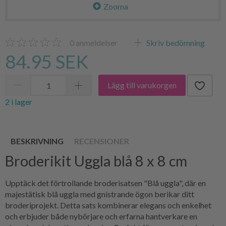
Zooma
0
anmeldelser
Skriv bedömning
84.95 SEK
Lägg till varukorgen
2 i lager
BESKRIVNING
RECENSIONER
Broderikit Uggla blå 8 x 8 cm
Upptäck det förtrollande broderisatsen "Blå uggla", där en
majestätisk blå uggla med gnistrande ögon berikar ditt
broderiprojekt. Detta sats kombinerar elegans och enkelhet
och erbjuder både nybörjare och erfarna hantverkare en