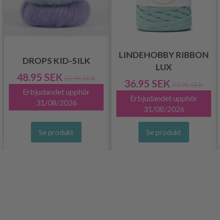
LINDEHOBBY RIBBON
DROPS KID-SILK
LUX
48.95 SEK
55.95 SEK
36.95 SEK
73.95 SEK
Erbjudandet upphör
Erbjudandet upphör
31/08/2026
31/08/2026
Se produkt
Se produkt