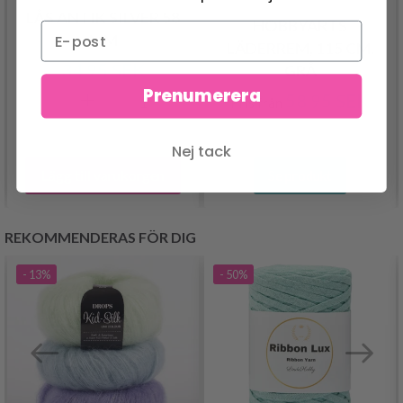
LÅS ANTIK SILVER 58
HOBBYARTS
MM
LÄDERREM, 115 CM,
34.95 SEK
GRÅ
Prenumerera
58.95 SEK
Pris från
Nej tack
Lägg till varukorgen
Se produkt
REKOMMENDERAS FÖR DIG
- 13%
- 50%