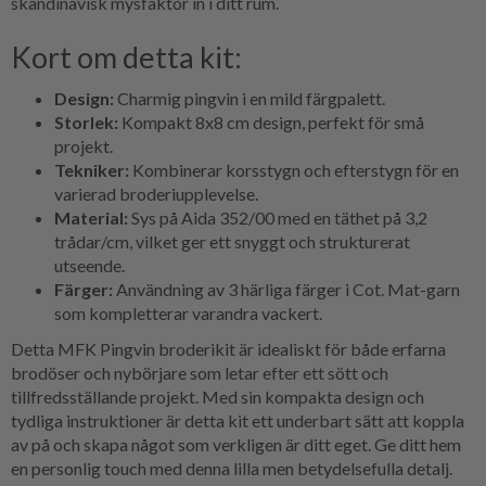
skandinavisk mysfaktor in i ditt rum.
Kort om detta kit:
Design:
Charmig pingvin i en mild färgpalett.
Storlek:
Kompakt 8x8 cm design, perfekt för små
projekt.
Tekniker:
Kombinerar korsstygn och efterstygn för en
varierad broderiupplevelse.
Material:
Sys på Aida 352/00 med en täthet på 3,2
trådar/cm, vilket ger ett snyggt och strukturerat
utseende.
Färger:
Användning av 3 härliga färger i Cot. Mat-garn
som kompletterar varandra vackert.
Detta MFK Pingvin broderikit är idealiskt för både erfarna
brodöser och nybörjare som letar efter ett sött och
tillfredsställande projekt. Med sin kompakta design och
tydliga instruktioner är detta kit ett underbart sätt att koppla
av på och skapa något som verkligen är ditt eget. Ge ditt hem
en personlig touch med denna lilla men betydelsefulla detalj.