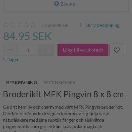
Zooma
0
anmeldelser
Skriv bedömning
84.95 SEK
Lägg till varukorgen
2 i lager
BESKRIVNING
RECENSIONER
Broderikit MFK Pingvin 8 x 8 cm
Ge ditt hem liv och charm med vårt MFK Pingvin broderikit.
Den här bedårande designen kommer att glädja varje
naturälskare med sina subtila färger och älskvärda
pingvinmotiv som ger en känsla av polar magi och