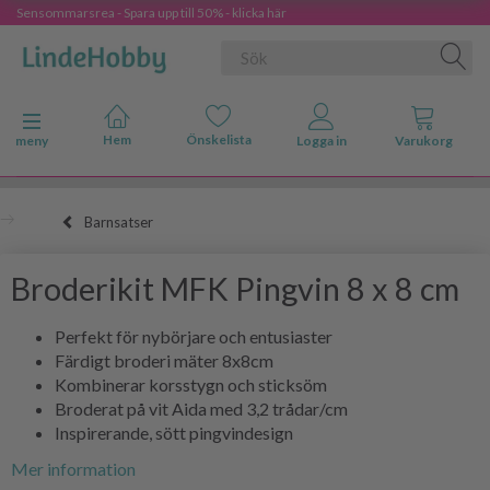
Sensommarsrea - Spara upp till 50% - klicka här
Ändra navigering
meny
Barnsatser
Broderikit MFK Pingvin 8 x 8 cm
Perfekt för nybörjare och entusiaster
Färdigt broderi mäter 8x8cm
Kombinerar korsstygn och sticksöm
Broderat på vit Aida med 3,2 trådar/cm
Inspirerande, sött pingvindesign
Mer information