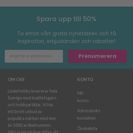
Spara upp till 50%
Ta emot vårt gratis nyhetsbrev och få
inspiration, erbjudanden och rabatter!
Prenumerera
OM OSS
KONTO
LindeHobby levererar hela
Mit
Sverige med kvalitetsgarn
konto
och hobbyartiklar. Vi har
Adressboks
ett brett utbud av
kontakter
populära märken med mer
än 5000 artikelnummer.
Önskelista
Vårt team strävar efter att