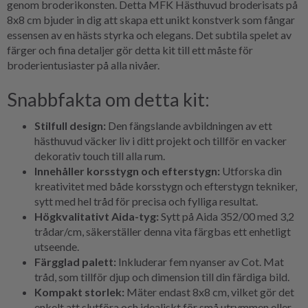
genom broderikonsten. Detta MFK Hästhuvud broderisats på
8x8 cm bjuder in dig att skapa ett unikt konstverk som fångar
essensen av en hästs styrka och elegans. Det subtila spelet av
färger och fina detaljer gör detta kit till ett måste för
broderientusiaster på alla nivåer.
Snabbfakta om detta kit:
Stilfull design:
Den fängslande avbildningen av ett
hästhuvud väcker liv i ditt projekt och tillför en vacker
dekorativ touch till alla rum.
Innehåller korsstygn och efterstygn:
Utforska din
kreativitet med både korsstygn och efterstygn tekniker,
sytt med hel tråd för precisa och fylliga resultat.
Högkvalitativt Aida-tyg:
Sytt på Aida 352/00 med 3,2
trådar/cm, säkerställer denna vita färgbas ett enhetligt
utseende.
Färgglad palett:
Inkluderar fem nyanser av Cot. Mat
tråd, som tillför djup och dimension till din färdiga bild.
Kompakt storlek:
Mäter endast 8x8 cm, vilket gör det
enkelt att slutföra och idealiskt för små utrymmen eller