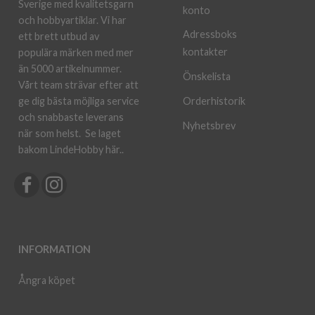
Sverige med kvalitetsgarn
konto
och hobbyartiklar. Vi har
Adressboks
ett brett utbud av
kontakter
populära märken med mer
än 5000 artikelnummer.
Önskelista
Vårt team strävar efter att
ge dig bästa möjliga service
Orderhistorik
och snabbaste leverans
Nyhetsbrev
när som helst.
Se laget
bakom LindeHobby här.
.
INFORMATION
Ångra köpet