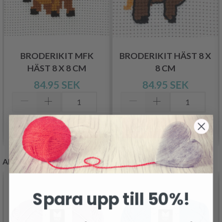
BRODERIKIT MFK
BRODERIKIT HÄST 8 X
HÄST 8 X 8 CM
8 CM
84.95 SEK
84.95 SEK
Lägg till varukorgen
Lägg till varukorgen
ANDRA KUNDER KÖPTE
Spara upp till 50%!