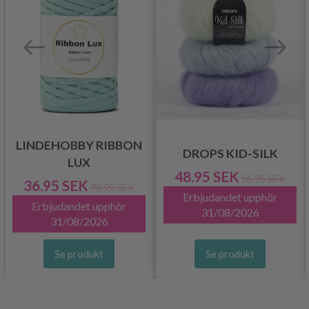
LINDEHOBBY RIBBON
DROPS KID-SILK
LUX
48.95 SEK
55.95 SEK
36.95 SEK
73.95 SEK
Erbjudandet upphör
Erbjudandet upphör
31/08/2026
31/08/2026
Se produkt
Se produkt