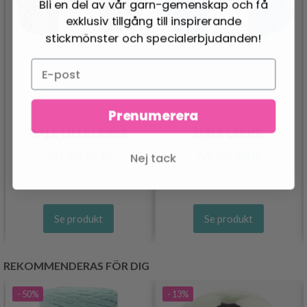
Bli en del av vår garn-gemenskap och få
exklusiv tillgång till inspirerande
stickmönster och specialerbjudanden!
Prenumerera
DALE LILLE LERKE
DALE LERKE
70.95 SEK
65.95 SEK
Nej tack
Se produkt
Se produkt
REKOMMENDERAS FÖR DIG
- 50%
- 13%