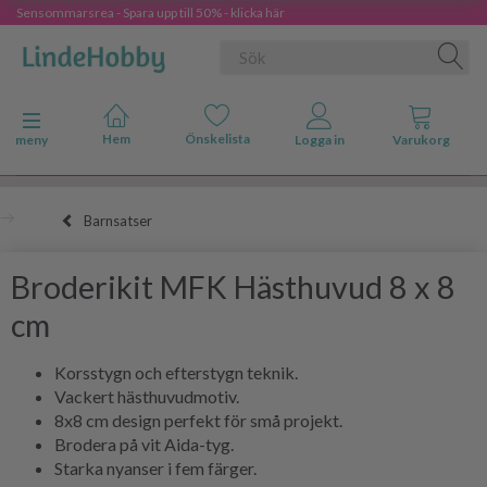
Sensommarsrea - Spara upp till 50% - klicka här
Ändra navigering
meny
Barnsatser
Broderikit MFK Hästhuvud 8 x 8
cm
Korsstygn och efterstygn teknik.
Vackert hästhuvudmotiv.
8x8 cm design perfekt för små projekt.
Brodera på vit Aida-tyg.
Starka nyanser i fem färger.