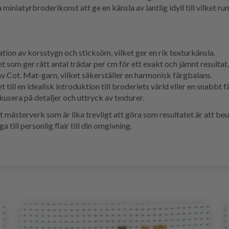
niatyrbroderikonst att ge en känsla av lantlig idyll till vilket ru
ion av korsstygn och sticksöm, vilket ger en rik texturkänsla.
 som ger rätt antal trådar per cm för ett exakt och jämnt resultat.
av Cot. Mat-garn, vilket säkerställer en harmonisk färgbalans.
ll en idealisk introduktion till broderiets värld eller en snabbt f
kusera på detaljer och uttryck av texturer.
mästerverk som är lika trevligt att göra som resultatet är att beu
a till personlig flair till din omgivning.