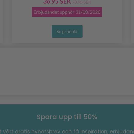
36.95 SEK
73.95 SEK
Erbjudandet upphör
31/08/2026
Se produkt
Spara upp till 50%
 vårt gratis nyhetsbrev och få inspiration, erbjuda