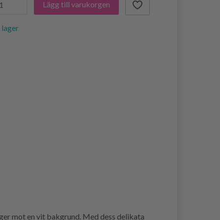
Lägg till varukorgen
i lager
rger mot en vit bakgrund. Med dess delikata