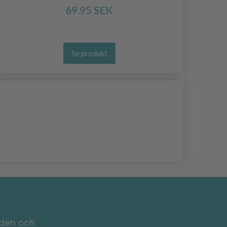
69.95 SEK
Se produkt
nden och