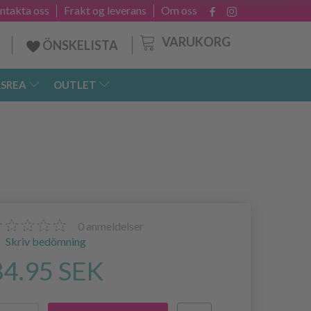
ntakta oss
Frakt og leverans
Om oss
VARUKORG
ÖNSKELISTA
SREA
OUTLET
0
anmeldelser
Skriv bedömning
84.95 SEK