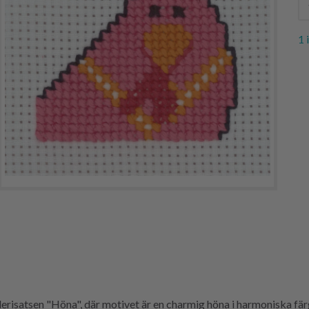
1 
erisatsen "Höna", där motivet är en charmig höna i harmoniska fä