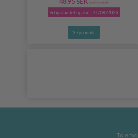
48.95 SEK
55.95 SEK
Erbjudandet upphör
31/08/2026
Se produkt
Ta emot