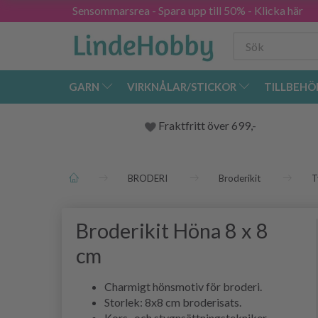
Sensommarsrea - Spara upp till 50% - Klicka här
GARN
VIRKNÅLAR/STICKOR
TILLBEHÖ
Fraktfritt över 699,-
BRODERI
Broderikit
T
Broderikit Höna 8 x 8
cm
Charmigt hönsmotiv för broderi.
Storlek: 8x8 cm broderisats.
Kors- och stygnsättningstekniker.