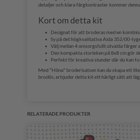
detaljer och klara färgkontraster kommer denna mi
Kort om detta kit
Designat för att broderas med en kombinat
Sy på det högkvalitativa Aida 352/00-tyget
Välj mellan 4 omsorgsfullt utvalda färger 
Den kompakta storleken på 8x8 cm gör det ti
Perfekt för kreativa stunder där du kan fo
Med "Höna" broderisatsen kan du skapa ett litet 
brodös, erbjuder detta kit ett härligt sätt att lägg
RELATERADE PRODUKTER