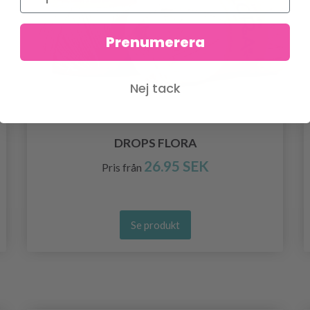
Prenumerera
Nej tack
DROPS FLORA
26.95 SEK
Pris från
Se produkt