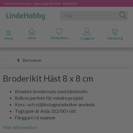
Sensommarsrea - Spara upp till 50% - klicka här
Ändra navigering
meny
Barnsatser
Broderikit Häst 8 x 8 cm
Kreativt broderisats med hästmotiv
8x8cm perfekt för mindre projekt
Kors- och stjälkstygnstekniker används
Tygtypen är Aida 352/00 i vitt
Färggarn i 6 nyanser
Mer information