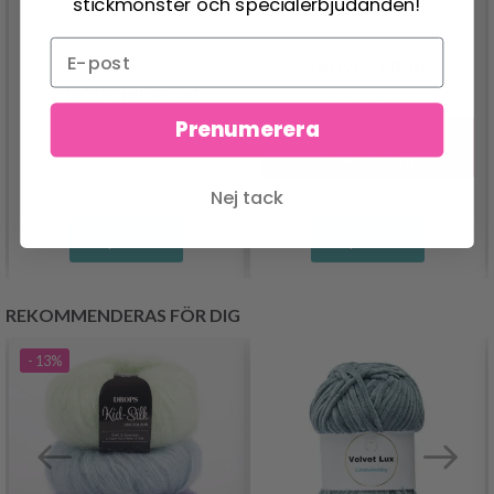
stickmönster och specialerbjudanden!
DROPS LIMA
DROPS MUSKAT
24.95 SEK
Prenumerera
24.95 SEK
Erbjudandet upphör
31/08/2026
Nej tack
Se produkt
Se produkt
REKOMMENDERAS FÖR DIG
- 13%