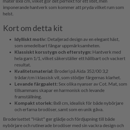
mäter 8x8 cm, vilket gör det perfekt för ett litet, men
imponerande hantverk som kommer att pryda vilket rum som
helst.
Kort om detta kit
Idylliskt motiv:
Detaljerad design av en elegant häst,
som omedelbart fångar uppmärksamheten.
Klassiskt korsstygn och efterstygn:
Hantverk med
hela garn 1/1, vilket säkerställer ett hållbart och vackert
resultat.
Kvalitetsmaterial:
Broderi på Aida 352/00 3,2
trådar/cm i klassisk vit, som stödjer färgernas klarhet.
Levande färgpalett:
Sex olika nyanser av Cot. Mat, som
tillsammans skapar en harmonisk och levande
framställning.
Kompakt storlek:
8x8 cm, idealisk för både nybörjare
och erfarna brodöser, samt som en unik gåva.
Broderisettet "Häst" ger glädje och fördjupning till både
nybörjare och rutinerade brodöser med sin vackra design och