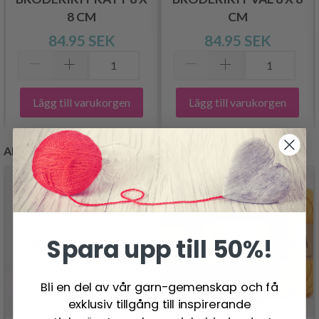
8 CM
CM
84.95 SEK
84.95 SEK
Lägg till varukorgen
Lägg till varukorgen
ANDRA KUNDER KÖPTE
Spara upp till 50%!
Bli en del av vår garn-gemenskap och få
exklusiv tillgång till inspirerande