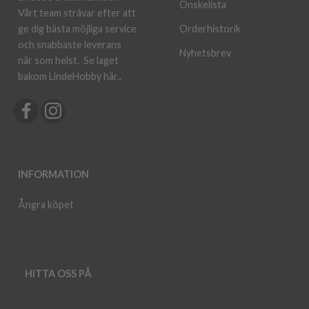
Önskelista
Vårt team strävar efter att
ge dig bästa möjliga service
Orderhistorik
och snabbaste leverans
Nyhetsbrev
när som helst.
Se laget
bakom LindeHobby här.
.
INFORMATION
Ångra köpet
HITTA OSS PÅ