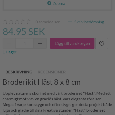
Zooma
0
anmeldelser
Skriv bedömning
84.95 SEK
Lägg till varukorgen
1 i lager
BESKRIVNING
RECENSIONER
Broderikit Häst 8 x 8 cm
Upplev naturens skönhet med vårt broderiset "Häst". Med ett
charmigt motiv av en graciös häst, vars eleganta rörelser
fångas i varje korsstygn och efterstygn, ger detta projekt både
lugn och glädje till dina kreativa stunder. "Häst" broderiset