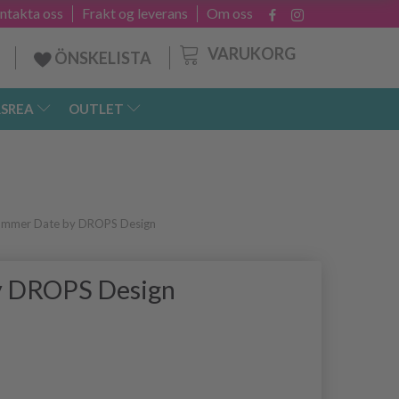
ntakta oss
Frakt og leverans
Om oss
VARUKORG
ÖNSKELISTA
SREA
OUTLET
ummer Date by DROPS Design
y DROPS Design