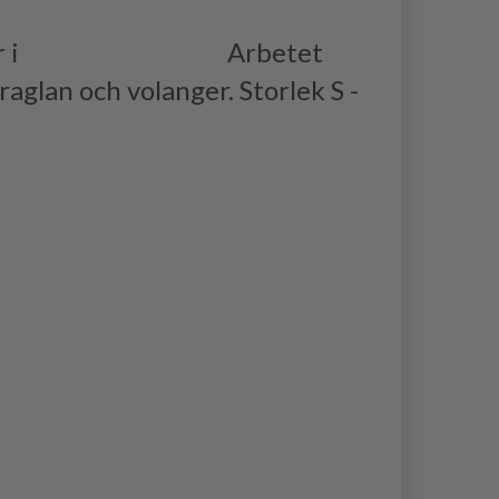
r i
DROPS SAFRAN.
Arbetet
aglan och volanger. Storlek S -