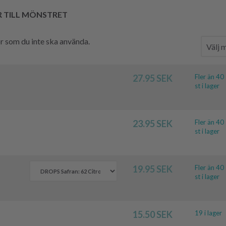
R TILL MÖNSTRET
hör som du inte ska använda.
27.95 SEK
Fler än 40
st i lager
23.95 SEK
Fler än 40
st i lager
19.95 SEK
Fler än 40
st i lager
15.50 SEK
19 i lager