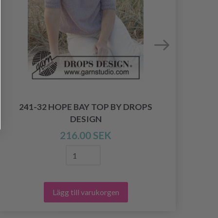
241-32 HOPE BAY TOP BY DROPS
239
DESIGN
216.00 SEK
Lägg till varukorgen