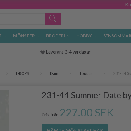
Ko
R
MÖNSTER
BRODERI
HOBBY
SENSOMMAR
Leverans 3-4 vardagar
DROPS
Dam
Toppar
231-44 S
231-44 Summer Date b
227.00 SEK
Pris från
HÄMTA MÖNSTRET HÄR