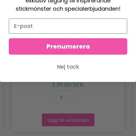
exklusiv tillgång till inspirerande
stickmönster och specialerbjudanden!
Prenumerera
Nej tack
217-6 BREAKING FREE BY DROPS
DESIGN
539.00 SEK
Lägg till varukorgen