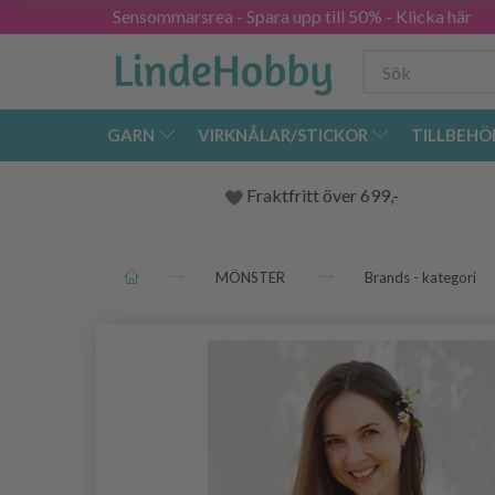
Sensommarsrea - Spara upp till 50% - Klicka här
GARN
VIRKNÅLAR/STICKOR
TILLBEHÖ
Fraktfritt över 699,-
MÖNSTER
Brands - kategori