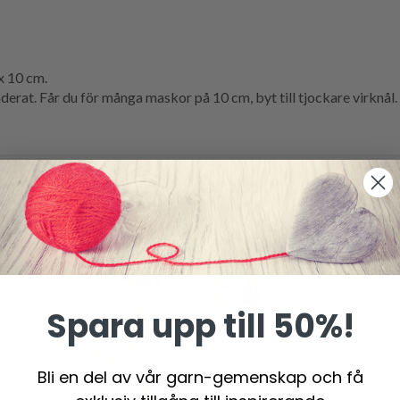
x 10 cm.
at. Får du för många maskor på 10 cm, byt till tjockare virknål. F
Spara upp till 50%!
Bli en del av vår garn-gemenskap och få