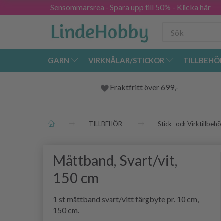
Sensommarsrea - Spara upp till 50% - Klicka här
GARN
VIRKNÅLAR/STICKOR
TILLBEHÖ
Fraktfritt över 699,-
TILLBEHÖR
Stick- och Virktillbehö
Måttband, Svart/vit,
150 cm
1 st måttband svart/vitt färgbyte pr. 10 cm,
150 cm.