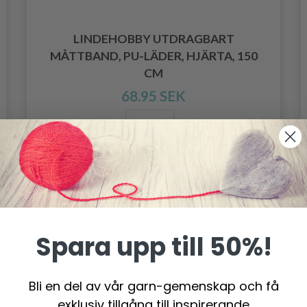
LINDEHOBBY UTDRAGBART
MÅTTBAND, PU-LÄDER, HJÄRTA, 150
CM
68.95 SEK
Lägg till varukorgen
Spara upp till 50%!
Bli en del av vår garn-gemenskap och få
exklusiv tillgång till inspirerande