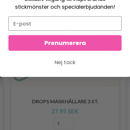
stickmönster och specialerbjudanden!
Prenumerera
Nej tack
DROPS MASKHÅLLARE 3 ST.
27.95 SEK