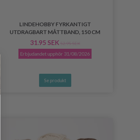
LINDEHOBBY FYRKANTIGT
P
UTDRAGBART MÅTTBAND, 150 CM
31.95 SEK
52.95 SEK
Erbjudandet upphör
31/08/2026
Se produkt