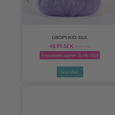
DROPS KID-SILK
48.95 SEK
55.95 SEK
Erbjudandet upphör
31/08/2026
Se produkt