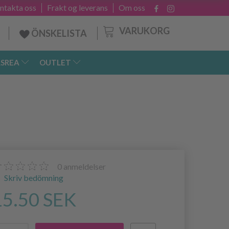
ntakta oss
Frakt og leverans
Om oss
VARUKORG
ÖNSKELISTA
SREA
OUTLET
0
anmeldelser
Skriv bedömning
15.50 SEK