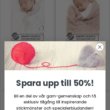
46-4 BRIGHT CUDDLES
46-9 PINK SEA
BLANKET BY DROPS
BLANKET BY DROPS
DESIGN
DESIGN
227.70 SEK
223.80 SEK
Pris från
Pris från
Spara upp till 50%!
Se produkt
Se produkt
Bli en del av vår garn-gemenskap och få
exklusiv tillgång till inspirerande
stickmönster och specialerbjudanden!