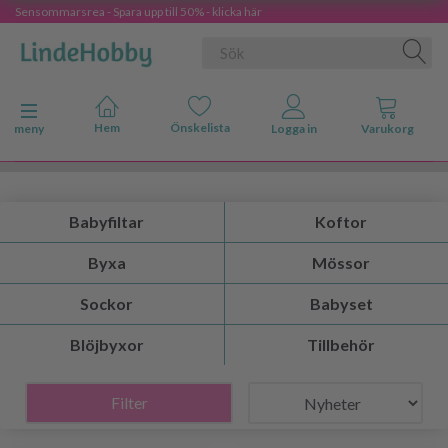
Sensommarsrea - Spara upp till 50% - klicka här
Ändra navigering
meny
Babyfiltar
Koftor
Byxa
Mössor
Sockor
Babyset
Blöjbyxor
Tillbehör
Filter