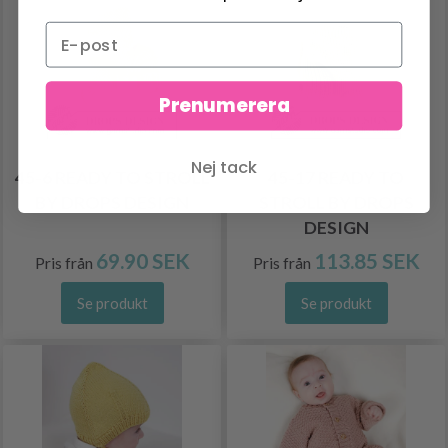
Prenumerera
Nej tack
45-6 READY TO STROLL
45-17 READY TO
BY DROPS DESIGN
STROLL BY DROPS
DESIGN
69.90 SEK
113.85 SEK
Pris från
Pris från
Se produkt
Se produkt