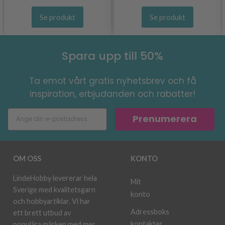
Se produkt
Se produkt
Spara upp till 50%
Ta emot vårt gratis nyhetsbrev och få
inspiration, erbjudanden och rabatter!
Prenumerera
OM OSS
KONTO
LindeHobby levererar hela
Mit
Sverige med kvalitetsgarn
konto
och hobbyartiklar. Vi har
Adressboks
ett brett utbud av
kontakter
populära märken med mer