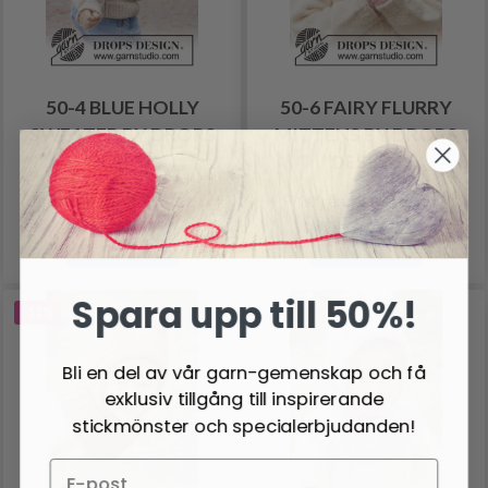
50-4 BLUE HOLLY
50-6 FAIRY FLURRY
SWEATER BY DROPS
MITTENS BY DROPS
DESIGN
DESIGN
220.60 SEK
26.95 SEK
Pris från
Pris från
Se produkt
Se produkt
Spara upp till 50%!
-11%
Bli en del av vår garn-gemenskap och få
exklusiv tillgång till inspirerande
stickmönster och specialerbjudanden!