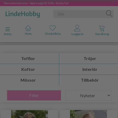
Sensommarsrea - Spara upp till 50% - klicka här
Ändra navigering
meny
Tofflor
Tröjor
Koftor
Interiör
Mössor
Tillbehör
Filter