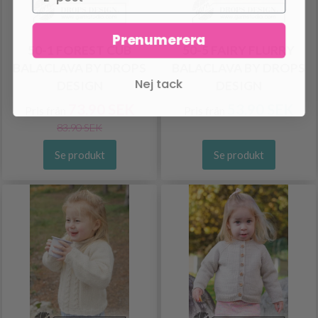
Prenumerera
50-1 FOREST CUB
50-5 FAIRY FLURRY
BALACLAVA BY DROPS
BALACLAVA BY DROPS
Nej tack
DESIGN
DESIGN
73.90 SEK
53.90 SEK
Pris från
Pris från
83.90 SEK
Se produkt
Se produkt