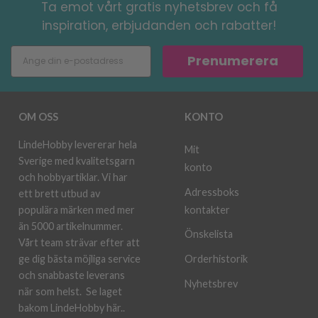
Ta emot vårt gratis nyhetsbrev och få
inspiration, erbjudanden och rabatter!
Prenumerera
OM OSS
KONTO
LindeHobby levererar hela
Mit
Sverige med kvalitetsgarn
konto
och hobbyartiklar. Vi har
Adressboks
ett brett utbud av
kontakter
populära märken med mer
än 5000 artikelnummer.
Önskelista
Vårt team strävar efter att
ge dig bästa möjliga service
Orderhistorik
och snabbaste leverans
Nyhetsbrev
när som helst.
Se laget
bakom LindeHobby här.
.