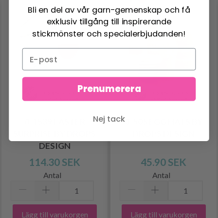
Bli en del av vår garn-gemenskap och få
exklusiv tillgång till inspirerande
stickmönster och specialerbjudanden!
Prenumerera
Nej tack
0-1539 EASTER
0-505 EGG HATS BY
SURPRISE BY DROPS
DROPS DESIGN
DESIGN
114.30 SEK
45.90 SEK
Antal
Antal
Lägg till varukorgen
Lägg till varukorgen