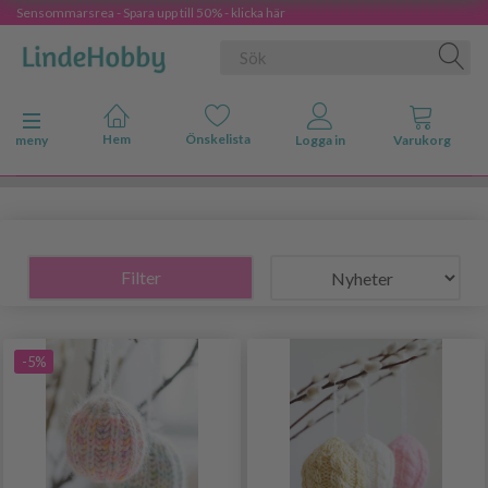
Sensommarsrea - Spara upp till 50% - klicka här
Ändra navigering
meny
Filter
-5%