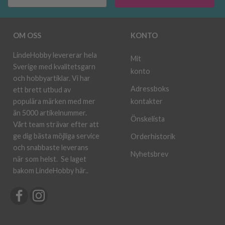
OM OSS
KONTO
LindeHobby levererar hela
Mit
Sverige med kvalitetsgarn
konto
och hobbyartiklar. Vi har
Adressboks
ett brett utbud av
kontakter
populära märken med mer
än 5000 artikelnummer.
Önskelista
Vårt team strävar efter att
ge dig bästa möjliga service
Orderhistorik
och snabbaste leverans
Nyhetsbrev
när som helst.
Se laget
bakom LindeHobby här.
.