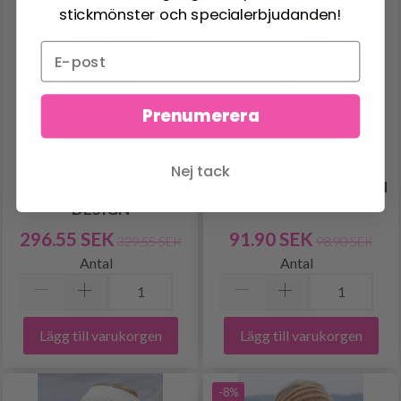
stickmönster och specialerbjudanden!
Prenumerera
242-22 CARDINAL
242-31 HOT COCOA
Nej tack
SONG BY DROPS
HAT BY DROPS DESIGN
DESIGN
296.55 SEK
91.90 SEK
329.55 SEK
98.90 SEK
Antal
Antal
Lägg till varukorgen
Lägg till varukorgen
-8%