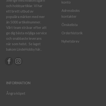
Sverige med kvalitetsgarn
konto
och hobbyartiklar. Vi har
Adressboks
ett brett utbud av
kontakter
populära märken med mer
än 5000 artikelnummer.
Önskelista
Vårt team strävar efter att
ge dig bästa möjliga service
Orderhistorik
och snabbaste leverans
Nyhetsbrev
när som helst.
Se laget
bakom LindeHobby här.
.
INFORMATION
Ångra köpet