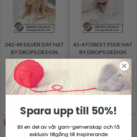
242-48 SILVER DAY HAT
45-4 FOREST PIXIE HAT
BY DROPS DESIGN
BY DROPS DESIGN
98.85 SEK
37.95 SEK
Pris från
111.85 SEK
Antal
Lägg till varukorgen
Se produkt
Spara upp till 50%!
-10%
-7%
Bli en del av vår garn-gemenskap och få
exklusiv tillgång till inspirerande