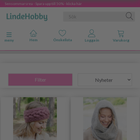
Sensommarsrea - Spara upp till 50% - klicka här
Ändra navigering
meny
Filter