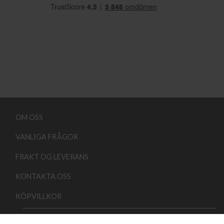
OM OSS
VANLIGA FRÅGOR
FRAKT OG LEVERANS
KONTAKTA OSS
KÖPVILLKOR
Copyright 2026 ©
Lindehobby.se