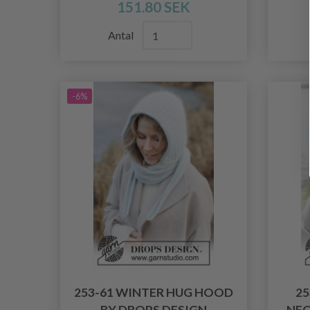
151.80 SEK
Antal
-6%
253-61 WINTER HUG HOOD
25
BY DROPS DESIGN
NEC