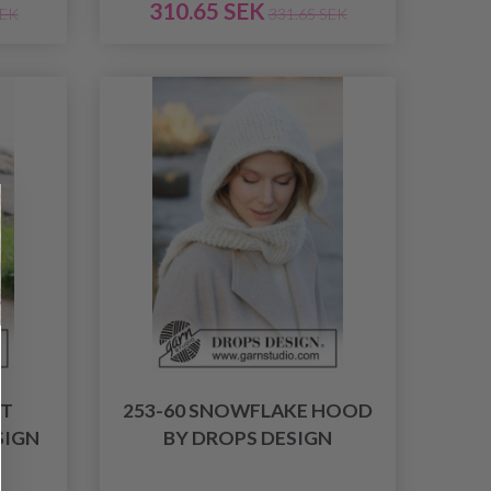
310.65 SEK
SEK
331.65 SEK
NT
253-60 SNOWFLAKE HOOD
SIGN
BY DROPS DESIGN