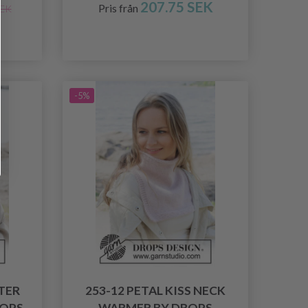
207.75 SEK
Pris från
SEK
-5%
TER
253-12 PETAL KISS NECK
ROPS
WARMER BY DROPS