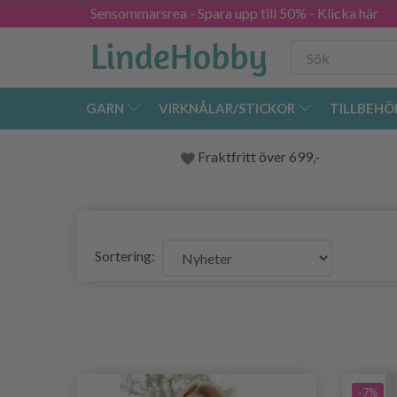
Sensommarsrea - Spara upp till 50% - Klicka här
GARN
VIRKNÅLAR/STICKOR
TILLBEHÖ
Fraktfritt över 699,-
Sortering:
-7%