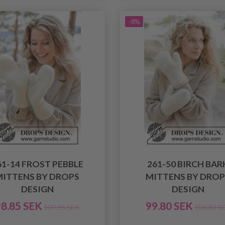
-8%
61-14 FROST PEBBLE
261-50 BIRCH BAR
MITTENS BY DROPS
MITTENS BY DROP
DESIGN
DESIGN
8.85 SEK
99.80 SEK
109.85 SEK
108.80 S