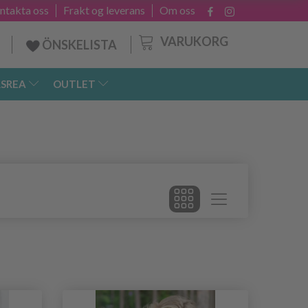
ntakta oss
Frakt og leverans
Om oss
VARUKORG
ÖNSKELISTA
SREA
OUTLET