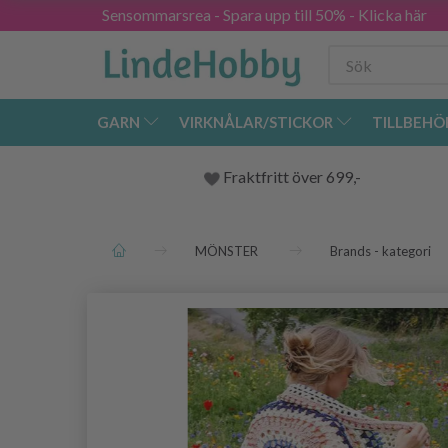
Sensommarsrea - Spara upp till 50% - Klicka här
GARN
VIRKNÅLAR/STICKOR
TILLBEHÖ
Fraktfritt över 699,-
MÖNSTER
Brands - kategori