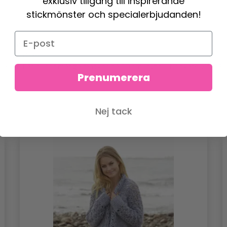
exklusiv tillgång till inspirerande
stickmönster och specialerbjudanden!
 10 cm.
 10 x 10 cm.
at. Får du för många maskor på 10 cm, byt till tjockare virknål. F
Prenumerera
Nej tack