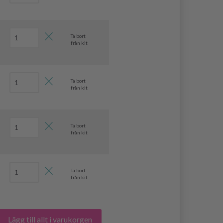
Ta bort
från kit
Ta bort
från kit
Ta bort
från kit
Ta bort
från kit
Lägg till allt i varukorgen