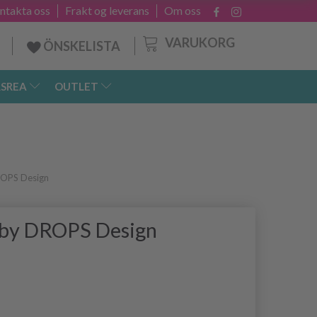
ntakta oss
Frakt og leverans
Om oss
VARUKORG
ÖNSKELISTA
SREA
OUTLET
ROPS Design
 by DROPS Design