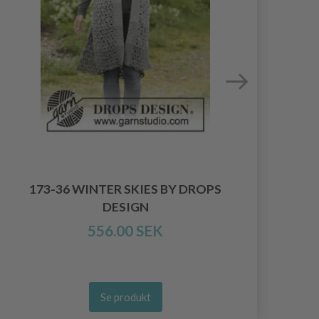
0-9
173-36 WINTER SKIES BY DROPS
DESIGN
556.00 SEK
Se produkt