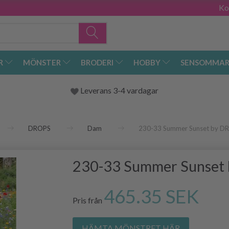
Ko
R
MÖNSTER
BRODERI
HOBBY
SENSOMMAR
Leverans 3-4 vardagar
DROPS
Dam
230-33 Summer Sunset by D
230-33 Summer Sunset
465.35 SEK
Pris från
HÄMTA MÖNSTRET HÄR