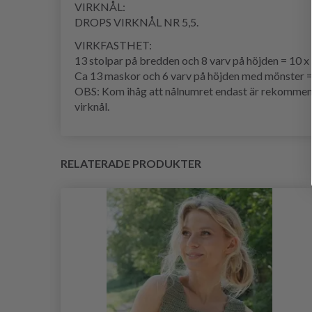
VIRKNÅL:
DROPS VIRKNÅL NR 5,5.
VIRKFASTHET:
13 stolpar på bredden och 8 varv på höjden = 10 x
Ca 13 maskor och 6 varv på höjden med mönster =
OBS: Kom ihåg att nålnumret endast är rekommender
virknål.
RELATERADE PRODUKTER