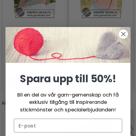
232-13 DREAM IN ROSE
248-24 PERFECTLY
BY DROPS DESIGN
PEACH BY DROPS
375.00 SEK
DESIGN
336.00 SEK
Pris från
Spara upp till 50%!
Lägg till varukorgen
Se produkt
Bli en del av vår garn-gemenskap och få
exklusiv tillgång till inspirerande
ANDRA KUNDER KÖPTE
stickmönster och specialerbjudanden!