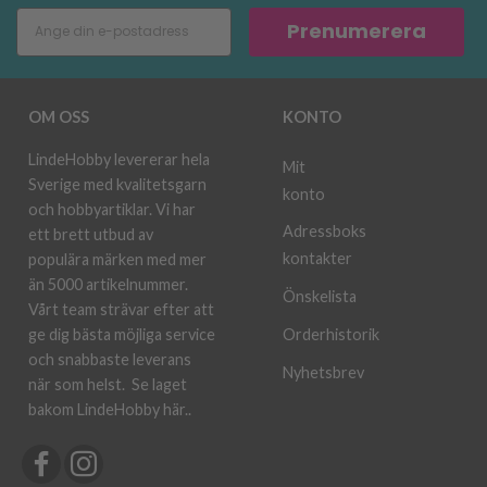
Prenumerera
OM OSS
KONTO
LindeHobby levererar hela
Mit
Sverige med kvalitetsgarn
konto
och hobbyartiklar. Vi har
Adressboks
ett brett utbud av
kontakter
populära märken med mer
än 5000 artikelnummer.
Önskelista
Vårt team strävar efter att
ge dig bästa möjliga service
Orderhistorik
och snabbaste leverans
Nyhetsbrev
när som helst.
Se laget
bakom LindeHobby här.
.