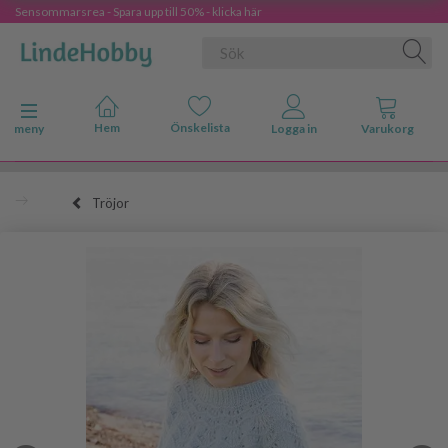
Sensommarsrea - Spara upp till 50% - klicka här
Ändra navigering
meny
Tröjor