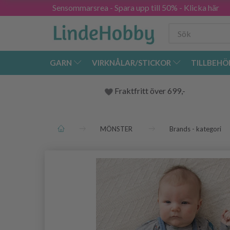
Sensommarsrea - Spara upp till 50% - Klicka här
GARN
VIRKNÅLAR/STICKOR
TILLBEHÖ
Fraktfritt över 699,-
MÖNSTER
Brands - kategori