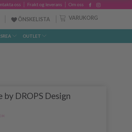
ntakta oss
Frakt og leverans
Om oss
VARUKORG
ÖNSKELISTA
SREA
OUTLET
te by DROPS Design
SEK