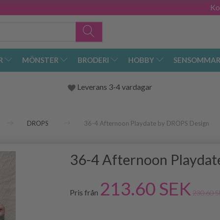
Ko
R
MÖNSTER
BRODERI
HOBBY
SENSOMMAR
Leverans 3-4 vardagar
DROPS
36-4 Afternoon Playdate by DROPS Design
36-4 Afternoon Playda
213.60 SEK
Pris från
230.60 