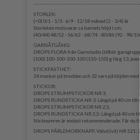
--------------------------------------------------------
STORLEK:
(<0) 0/1 - 1/3 - 6/9 - 12/18 månad (2 - 3/4) år
Storleken motsvarar ca barnets höjd i cm:
(40/44) 48/52 - 56/62 - 68/74 - 80/86 (92 - 98/10
GARNÅTGÅNG:
DROPS FLORA från Garnstudio (tillhör garngrupp
(100) 100-100-100-100 (150-150) g färg 13, jean
STICKFASTHET:
24 maskor på bredden och 32 varv på höjden med s
STICKOR:
DROPS STRUMPSTICKOR NR 3.
DROPS RUNDSTICKA NR 3: Längd på 40 cm till sl
DROPS STRUMPSTICKOR NR 2,5.
DROPS RUNDSTICKA NR 2,5: Längd på 40 cm till 
Sticknumren är endast rekommenderade. Får du för m
DROPS PÄRLEMORKNAPP, Välvd (vit) NR 521: 2 sty