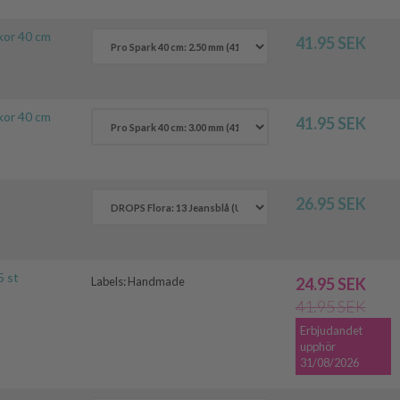
kor 40 cm
41.95 SEK
kor 40 cm
41.95 SEK
26.95 SEK
5 st
Labels:
Handmade
24.95 SEK
41.95 SEK
Erbjudandet
upphör
31/08/2026