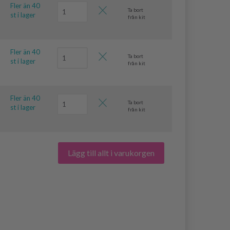
Fler än 40
Ta bort
st i lager
från kit
Fler än 40
Ta bort
st i lager
från kit
Fler än 40
Ta bort
st i lager
från kit
Lägg till allt i varukorgen