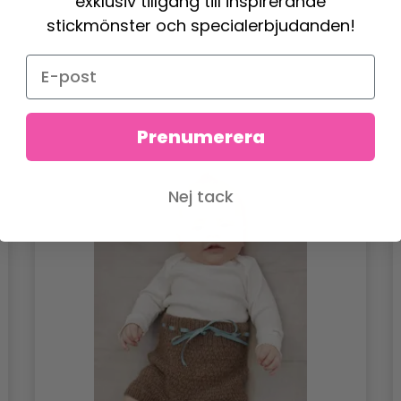
exklusiv tillgång till inspirerande
stickmönster och specialerbjudanden!
Prenumerera
Nej tack