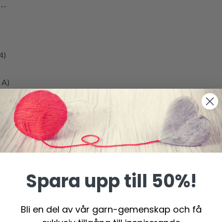
---
4)
 A)
sblå
lätstickning = 10 x 10 cm.
ätstickning.
Spara upp till 50%!
resår.
ånga maskor på 10 cm, byt till tjockare stickor. Får du för få mas
cken i alla storlekar.
Bli en del av vår garn-gemenskap och få