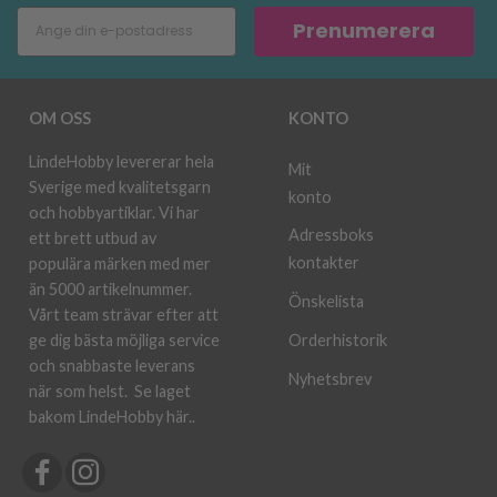
Prenumerera
OM OSS
KONTO
LindeHobby levererar hela
Mit
Sverige med kvalitetsgarn
konto
och hobbyartiklar. Vi har
Adressboks
ett brett utbud av
kontakter
populära märken med mer
än 5000 artikelnummer.
Önskelista
Vårt team strävar efter att
ge dig bästa möjliga service
Orderhistorik
och snabbaste leverans
Nyhetsbrev
när som helst.
Se laget
bakom LindeHobby här.
.