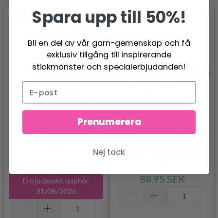
Spara upp till 50%!
- 40%
Bli en del av vår garn-gemenskap och få
exklusiv tillgång till inspirerande
stickmönster och specialerbjudanden!
Prenumerera
HOBBYARTS
STOPPNÅLAR, PLAST
HOBBYARTS
(6 ST)
MASKMARKÖRER 100
Nej tack
ST
11.95 SEK
19.95 SEK
88.95 SEK
Erbjudandet upphör
31/08/2026