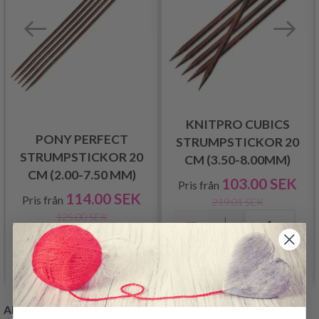
KNITPRO CUBICS
PONY PERFECT
STRUMPSTICKOR 20
STRUMPSTICKOR 20
CM (3.50-8.00MM)
CM (2.00-7.50 MM)
103.00 SEK
Pris från
114.00 SEK
Pris från
219.01 SEK
125.00 SEK
Lägg till varukorgen
Se produkt
ANDRA KUNDER KÖPTE