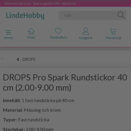
Sensommarsrea - Spara upp till 50% - klicka här
Ändra navigering
meny
DROPS
DROPS Pro Spark Rundstickor 40
cm (2.00-9.00 mm)
Innehåll:
1 fast rundsticka på 40 cm
Material:
Mässing och krom
Typer:
Fast rundsticka
Storlekar:
2.00-9.00 mm