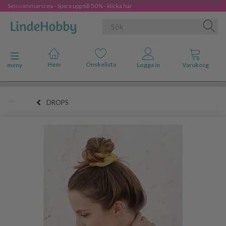
Sensommarsrea - Spara upp till 50% - klicka här
Ändra navigering
meny
DROPS