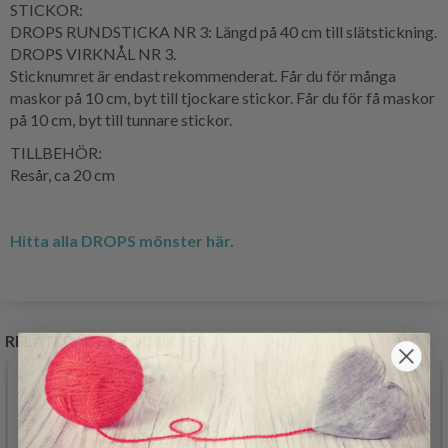
STICKOR:
DROPS RUNDSTICKA NR 3: Längd på 40 cm till slätstickning.
DROPS VIRKNÅL NR 3.
Sticknumret är endast rekommenderat. Får du för många
maskor på 10 cm, byt till tjockare stickor. Får du för få maskor
på 10 cm, byt till tunnare stickor.
TILLBEHÖR:
Resår, ca 20 cm
Hitta alla DROPS mönster här.
RELATERADE PRODUKTER