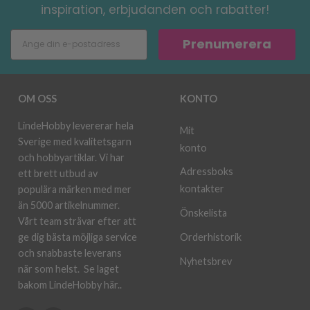
inspiration, erbjudanden och rabatter!
Prenumerera
OM OSS
KONTO
LindeHobby levererar hela
Mit
Sverige med kvalitetsgarn
konto
och hobbyartiklar. Vi har
Adressboks
ett brett utbud av
kontakter
populära märken med mer
än 5000 artikelnummer.
Önskelista
Vårt team strävar efter att
ge dig bästa möjliga service
Orderhistorik
och snabbaste leverans
Nyhetsbrev
när som helst.
Se laget
bakom LindeHobby här.
.