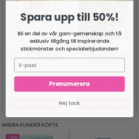
Spara upp till 50%!
Bli en del av vår garn-gemenskap och få
exklusiv tillgång till inspirerande
stickmönster och specialerbjudanden!
242-41 DOUBLE TWIST
DG405-13 CORTINA
HEADBAND BY DROPS
PANNEBÅND
DESIGN
176.00 SEK
81.95 SEK
Prenumerera
Nej tack
Lägg till varukorgen
Lägg till varukorgen
ANDRA KUNDER KÖPTE
- 50%