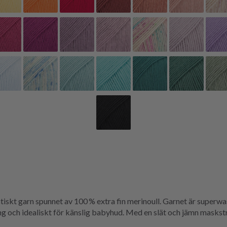
skt garn spunnet av 100 % extra fin merinoull. Garnet är superwas
ing och idealiskt för känslig babyhud. Med en slät och jämn maskstru