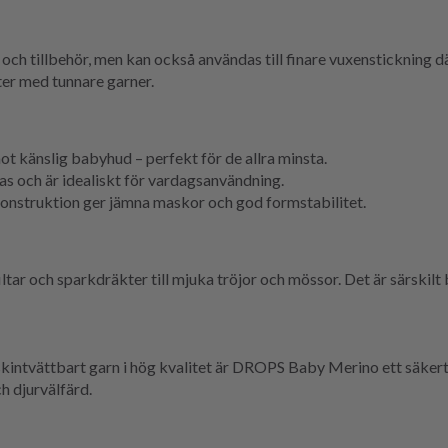
r och tillbehör, men kan också användas till finare vuxenstickning d
ter med tunnare garner.
ot känslig babyhud – perfekt för de allra minsta.
s och är idealiskt för vardagsanvändning.
nstruktion ger jämna maskor och god formstabilitet.
tar och sparkdräkter till mjuka tröjor och mössor. Det är särskilt
askintvättbart garn i hög kvalitet är DROPS Baby Merino ett säker
 djurvälfärd.