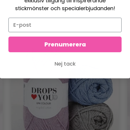
exklusiv tillgång till inspirerande
stickmönster och specialerbjudanden!
Prenumerera
Nej tack