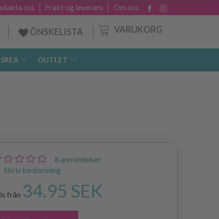
ntakta oss
Frakt og leverans
Om oss
VARUKORG
ÖNSKELISTA
SREA
OUTLET
8
anmeldelser
Skriv bedömning
34.95 SEK
is från