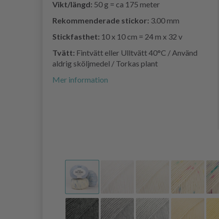
Vikt/längd:
50 g = ca 175 meter
Rekommenderade stickor:
3.00 mm
Stickfasthet:
10 x 10 cm = 24 m x 32 v
Tvätt:
Fintvätt eller Ulltvätt 40°C / Använd
aldrig sköljmedel / Torkas plant
Mer information