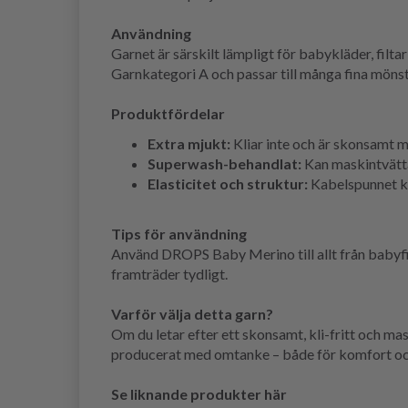
Användning
Garnet är särskilt lämpligt för babykläder, filta
Garnkategori A och passar till många fina möns
Produktfördelar
Extra mjukt:
Kliar inte och är skonsamt m
Superwash-behandlat:
Kan maskintvätta
Elasticitet och struktur:
Kabelspunnet ko
Tips för användning
Använd DROPS Baby Merino till allt från babyfil
framträder tydligt.
Varför välja detta garn?
Om du letar efter ett skonsamt, kli-fritt och m
producerat med omtanke – både för komfort och
Se liknande produkter här