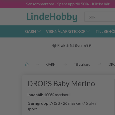
Sensommarsrea - Spara upp till 50% - Klicka här
GARN
VIRKNÅLAR/STICKOR
TILLBEHÖ
Fraktfritt över 699,-
GARN
Tillverkare
DR
DROPS Baby Merino
Innehåll:
100% merinoull
Garngrupp:
A (23 - 26 masker) / 5 ply /
sport