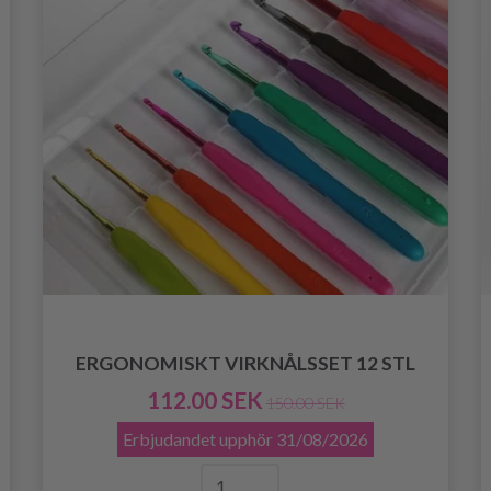
ERGONOMISKT VIRKNÅLSSET 12 STL
112.00 SEK
150.00 SEK
Erbjudandet upphör
31/08/2026