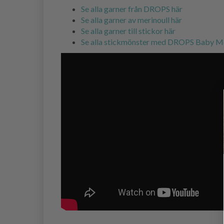
Se alla garner från DROPS här
Se alla garner av merinoull här
Se alla garner till stickor här
Se alla stickmönster med DROPS Baby Me