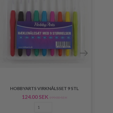
HO
HOBBYARTS VIRKNÅLSSET 9 STL
124.00 SEK
199.00 SEK