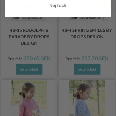
Nej tack
48-15 RUDOLPH'S
48-4 SPRING SMILES BY
PARADE BY DROPS
DROPS DESIGN
DESIGN
370.65 SEK
257.70 SEK
Pris från
Pris från
Se produkt
Se produkt