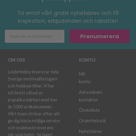
Ta emot vårt gratis nyhetsbrev och få
inspiration, erbjudanden och rabatter!
Prenumerera
OM OSS
KONTO
LindeHobby levererar hela
Mit
Sverige med kvalitetsgarn
konto
och hobbyartiklar. Vi har
Adressboks
ett brett utbud av
kontakter
populära märken med mer
än 5000 artikelnummer.
Önskelista
Vårt team strävar efter att
ge dig bästa möjliga service
Orderhistorik
och snabbaste leverans
Nyhetsbrev
när som helst.
Se laget