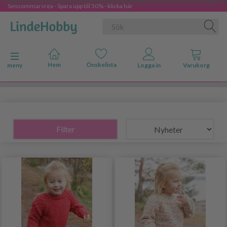
Sensommarsrea - Spara upp till 50% - klicka här
Ändra navigering
meny
Filter