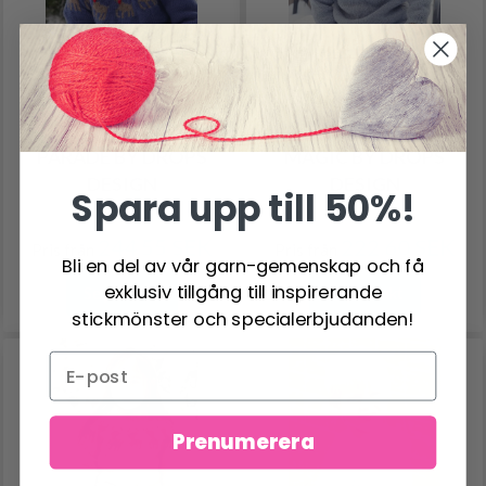
48-16 RUDOLPH'S
48-14 SNOWMAN
PARADE BY DROPS
MAGIC BY DROPS
DESIGN
DESIGN
Spara upp till 50%!
244.55 SEK
222.60 SEK
Pris från
Pris från
Bli en del av vår garn-gemenskap och få
exklusiv tillgång till inspirerande
Se produkt
Se produkt
stickmönster och specialerbjudanden!
Prenumerera