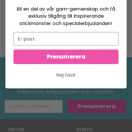
GO HANDMADE PARTY
GO HANDMADE
Bli en del av vår garn-gemenskap och få
DELUXE
TEDDY
exklusiv tillgång till inspirerande
62.95 SEK
49.95 SEK
stickmönster och specialerbjudanden!
Se produkt
Se produkt
Prenumerera
Spara upp till 50%
Nej tack
Ta emot vårt gratis nyhetsbrev och få
inspiration, erbjudanden och rabatter!
Prenumerera
OM OSS
KONTO