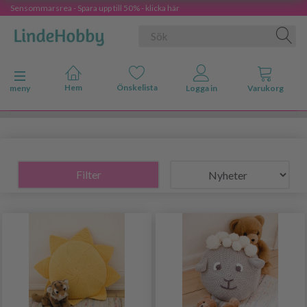
Sensommarsrea - Spara upp till 50% - klicka här
Ändra navigering
meny
Filter