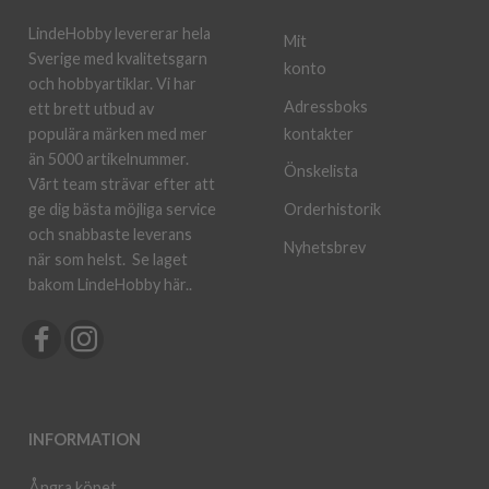
LindeHobby levererar hela
Mit
Sverige med kvalitetsgarn
konto
och hobbyartiklar. Vi har
Adressboks
ett brett utbud av
kontakter
populära märken med mer
än 5000 artikelnummer.
Önskelista
Vårt team strävar efter att
ge dig bästa möjliga service
Orderhistorik
och snabbaste leverans
Nyhetsbrev
när som helst.
Se laget
bakom LindeHobby här.
.
INFORMATION
Ångra köpet