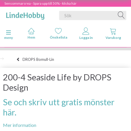
Sensommarsrea - Spara upp till 50% - klicka här
Ändra navigering
meny
DROPS Bomull-Lin
200-4 Seaside Life by DROPS
Design
Se och skriv utt gratis mönster
här.
Mer information