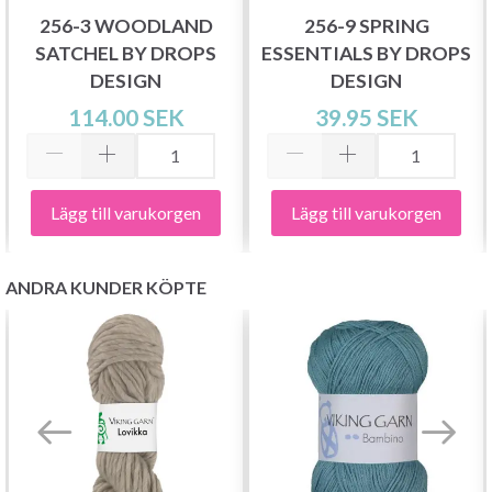
256-3 WOODLAND
256-9 SPRING
SATCHEL BY DROPS
ESSENTIALS BY DROPS
DESIGN
DESIGN
114.00 SEK
39.95 SEK
Lägg till varukorgen
Lägg till varukorgen
ANDRA KUNDER KÖPTE
Spara upp till 50%!
Bli en del av vår garn-gemenskap och få
exklusiv tillgång till inspirerande