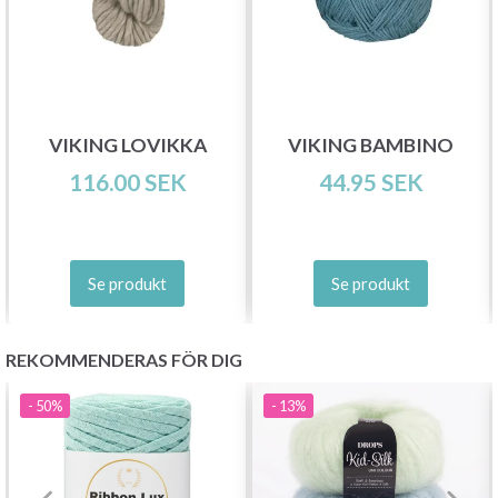
stickmönster och specialerbjudanden!
VIKING LOVIKKA
VIKING BAMBINO
Prenumerera
116.00 SEK
44.95 SEK
Nej tack
Se produkt
Se produkt
REKOMMENDERAS FÖR DIG
- 50%
- 13%