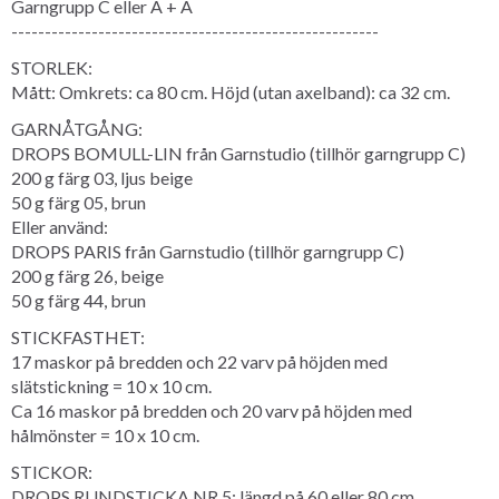
Garngrupp C eller A + A
-------------------------------------------------------
STORLEK:
Mått: Omkrets: ca 80 cm. Höjd (utan axelband): ca 32 cm.
GARNÅTGÅNG:
DROPS BOMULL-LIN från Garnstudio (tillhör garngrupp C)
200 g färg 03, ljus beige
50 g färg 05, brun
Eller använd:
DROPS PARIS från Garnstudio (tillhör garngrupp C)
200 g färg 26, beige
50 g färg 44, brun
STICKFASTHET:
17 maskor på bredden och 22 varv på höjden med
slätstickning = 10 x 10 cm.
Ca 16 maskor på bredden och 20 varv på höjden med
hålmönster = 10 x 10 cm.
STICKOR:
DROPS RUNDSTICKA NR 5: längd på 60 eller 80 cm.