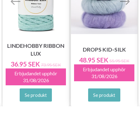
LINDEHOBBY RIBBON
DROPS KID-SILK
LUX
48.95 SEK
55.95 SEK
36.95 SEK
73.95 SEK
Erbjudandet upphör
Erbjudandet upphör
31/08/2026
31/08/2026
Se produkt
Se produkt