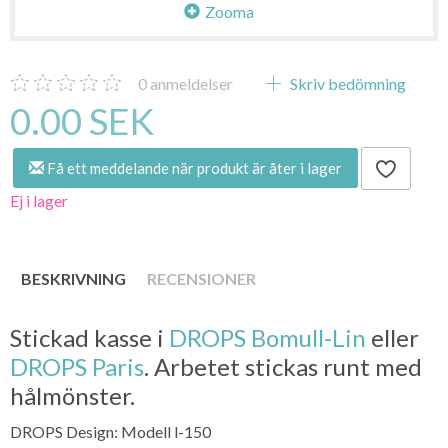
Zooma
0
anmeldelser
Skriv bedömning
0.00 SEK
Få ett meddelande när produkt är åter i lager
Ej i lager
BESKRIVNING
RECENSIONER
Stickad kasse i
DROPS Bomull-Lin
eller
DROPS Paris
. Arbetet stickas runt med
hålmönster.
DROPS Design: Modell l-150