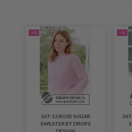
-6%
-5%
267-12 ROSE SUGAR
267
SWEATER BY DROPS
S
DESIGN