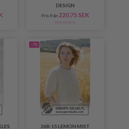
DESIGN
K
220.75 SEK
Pris från
234.75 SEK
-7%
KLES
268-15 LEMON MIST