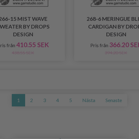
266-15 MIST WAVE
268-6 MERINGUE BL
WEATER BY DROPS
CARDIGAN BY DRO
DESIGN
DESIGN
410.55 SEK
366.20 SE
ris från
Pris från
438.55 SEK
394.20 SEK
1
2
3
4
5
Nästa
Senaste