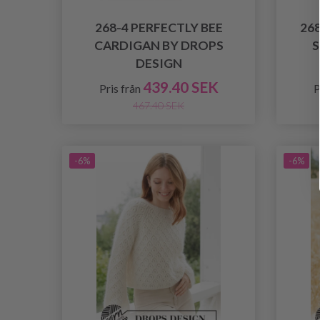
268-4 PERFECTLY BEE
26
CARDIGAN BY DROPS
S
DESIGN
439.40 SEK
Pris från
P
467.40 SEK
-6%
-6%