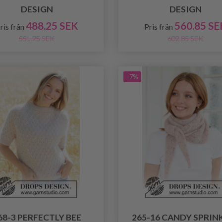
DESIGN
DESIGN
488.25 SEK
560.85 SE
ris från
Pris från
551.25 SEK
602.85 SEK
-7%
68-3 PERFECTLY BEE
265-16 CANDY SPRIN