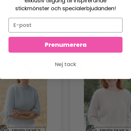
exklusiv tillgång till inspirerande
stickmönster och specialerbjudanden!
8-12 MORNING GLOW
268-1 LEMON ZES
WEATER BY DROPS
CARDIGAN BY DRO
DESIGN
DESIGN
391.60 SEK
565.35 SE
ris från
Pris från
Prenumerera
447.60 SEK
607.35 SEK
Nej tack
-7%