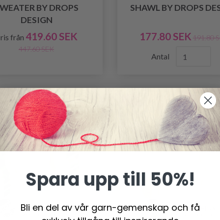
WEATER BY DROPS
SHAWL BY DROPS DE
DESIGN
419.60 SEK
177.80 SEK
ris från
191.80 
447.60 SEK
Antal
-7%
Spara upp till 50%!
Bli en del av vår garn-gemenskap och få