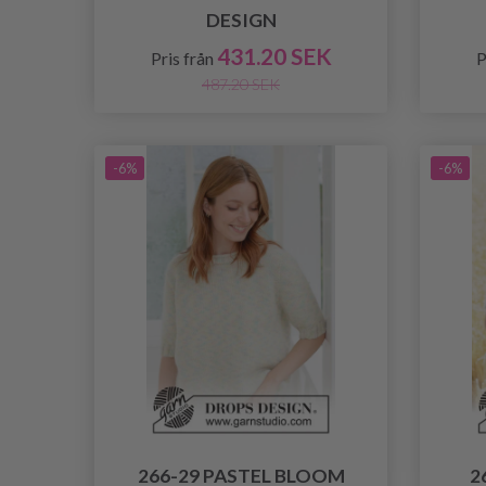
DESIGN
431.20 SEK
Pris från
P
487.20 SEK
-6%
-6%
266-29 PASTEL BLOOM
2