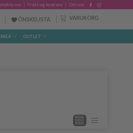
ntakta oss
Frakt og leverans
Om oss
VARUKORG
ÖNSKELISTA
SREA
OUTLET