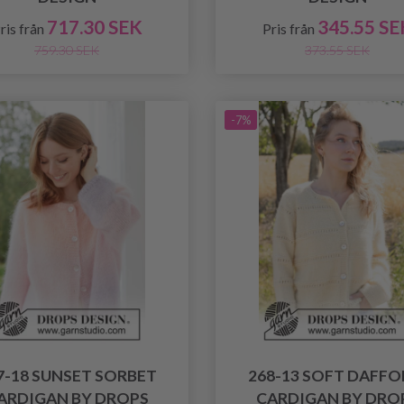
717.30 SEK
345.55 SE
ris från
Pris från
759.30 SEK
373.55 SEK
-7%
7-18 SUNSET SORBET
268-13 SOFT DAFFO
ARDIGAN BY DROPS
CARDIGAN BY DRO