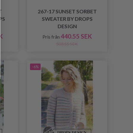
T
267-17 SUNSET SORBET
PS
SWEATER BY DROPS
DESIGN
K
440.55 SEK
Pris från
503.55 SEK
-6%