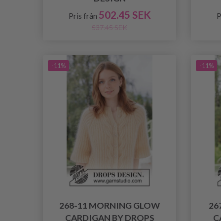
502.45 SEK
Pris från
P
537.45 SEK
-11%
-11%
268-11 MORNING GLOW
26
CARDIGAN BY DROPS
C