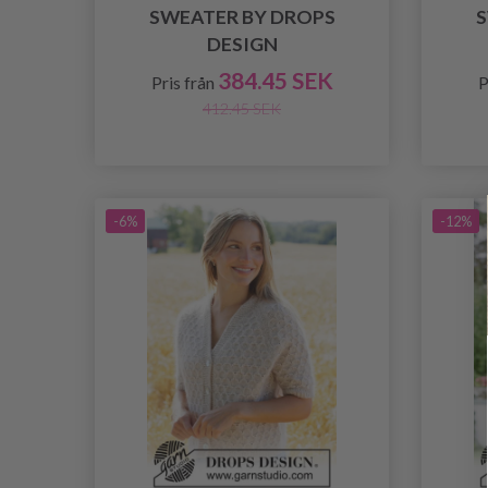
SWEATER BY DROPS
S
DESIGN
384.45 SEK
Pris från
P
412.45 SEK
-6%
-12%