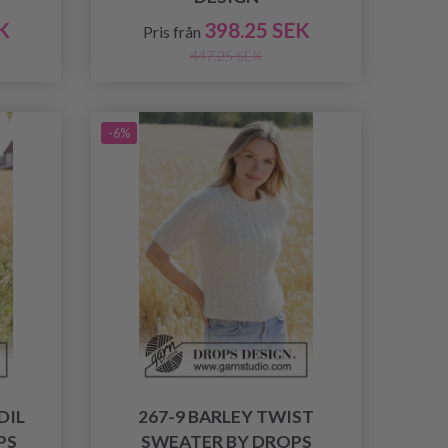
K
398.25 SEK
Pris från
447.25 SEK
-6%
DIL
267-9 BARLEY TWIST
PS
SWEATER BY DROPS