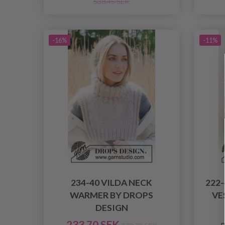
538.45 SEK
-16%
-11%
234-40 VILDA NECK
222
WARMER BY DROPS
VE
DESIGN
233.70 SEK