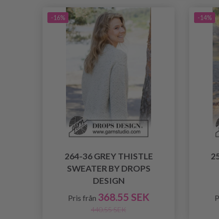
-16%
-14%
264-36 GREY THISTLE
2
SWEATER BY DROPS
DESIGN
368.55 SEK
Pris från
P
440.55 SEK