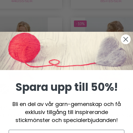
440.55 SEK
857.15 SEK
-10%
Spara upp till 50%!
Bli en del av vår garn-gemenskap och få
-43 FLOWER HARMONY
222-42 MAY FLOWERS
exklusiv tillgång till inspirerande
ST BY DROPS DESIGN
BY DROPS DESIG
stickmönster och specialerbjudanden!
372.60 SEK
432.45 SE