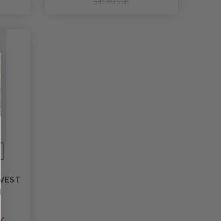
541.40 SEK
 VEST
N
K