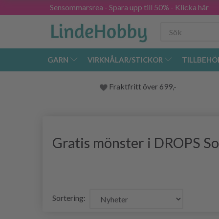
Sensommarsrea - Spara upp till 50% - Klicka här
GARN
VIRKNÅLAR/STICKOR
TILLBEHÖ
Fraktfritt över 699,-
Gratis mönster i DROPS S
Sortering: