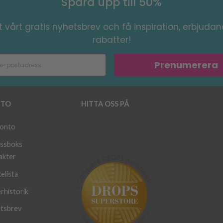
Spara upp till 50%
 vårt gratis nyhetsbrev och få inspiration, erbjuda
rabatter!
Prenumerera
TO
HITTA OSS PÅ
konto
ssboks
akter
elista
rhistorik
tsbrev