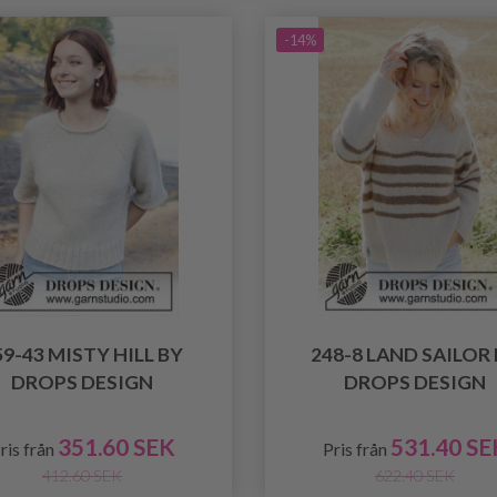
-14%
59-43 MISTY HILL BY
248-8 LAND SAILOR
DROPS DESIGN
DROPS DESIGN
351.60 SEK
531.40 SE
ris från
Pris från
412.60 SEK
622.40 SEK