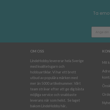
Ta emot
OM OSS
KON
LindeHobby levererar hela Sverige
Mit 
med kvalitetsgarn och
Adre
hobbyartiklar. Vi har ett brett
kont
utbud av populära märken med
mer än 5000 artikelnummer. Vårt
Önsk
team strävar efter att ge dig bästa
Orde
möjliga service och snabbaste
leverans när som helst.
Se laget
Nyhe
bakom LindeHobby här.
.