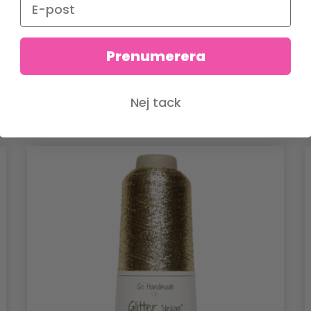
ris från
Pris från
412.60 SEK
472.45 SEK
Prenumerera
Nej tack