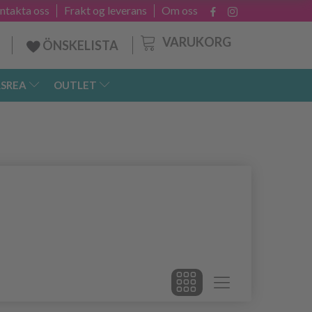
ntakta oss
Frakt og leverans
Om oss
VARUKORG
ÖNSKELISTA
SREA
OUTLET