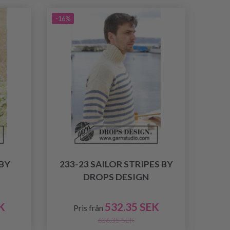
-16%
 BY
233-23 SAILOR STRIPES BY
DROPS DESIGN
K
532.35 SEK
Pris från
636.35 SEK