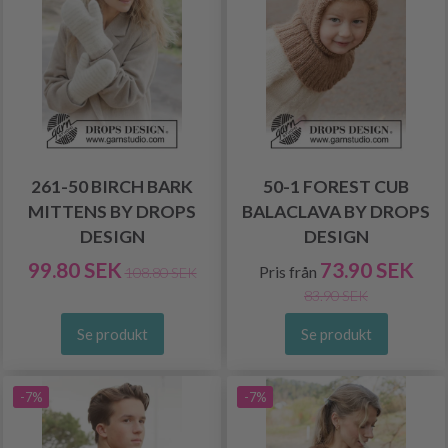
261-50 BIRCH BARK
50-1 FOREST CUB
MITTENS BY DROPS
BALACLAVA BY DROPS
DESIGN
DESIGN
99.80 SEK
73.90 SEK
Pris från
108.80 SEK
83.90 SEK
Se produkt
Se produkt
-7%
-7%