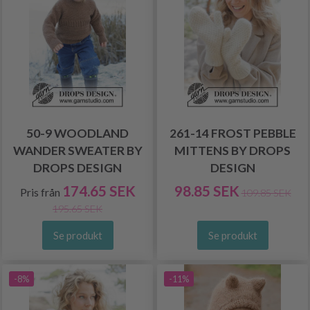
50-9 WOODLAND
261-14 FROST PEBBLE
WANDER SWEATER BY
MITTENS BY DROPS
DROPS DESIGN
DESIGN
174.65 SEK
98.85 SEK
Pris från
109.85 SEK
195.65 SEK
Se produkt
Se produkt
-8%
-11%