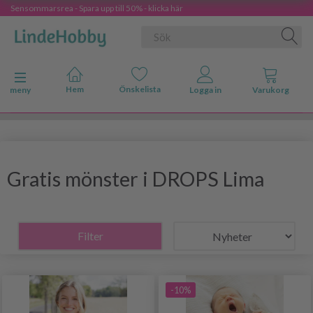
Sensommarsrea - Spara upp till 50% - klicka här
Ändra navigering
meny
Gratis mönster i DROPS Lima
Filter
-10%