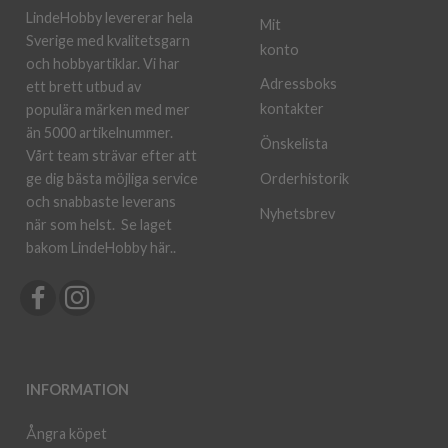
LindeHobby levererar hela
Mit
Sverige med kvalitetsgarn
konto
och hobbyartiklar. Vi har
Adressboks
ett brett utbud av
kontakter
populära märken med mer
än 5000 artikelnummer.
Önskelista
Vårt team strävar efter att
ge dig bästa möjliga service
Orderhistorik
och snabbaste leverans
Nyhetsbrev
när som helst.
Se laget
bakom LindeHobby här.
.
INFORMATION
Ångra köpet