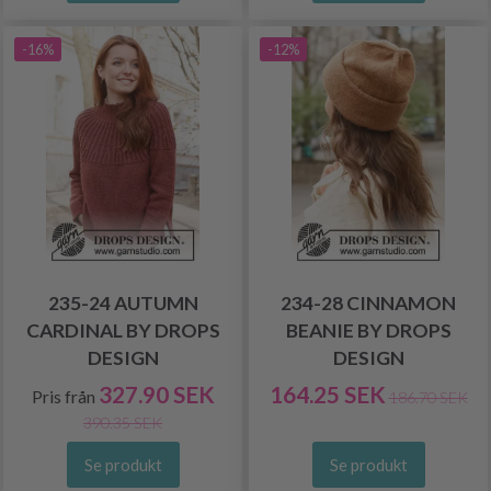
-16%
-12%
235-24 AUTUMN
234-28 CINNAMON
CARDINAL BY DROPS
BEANIE BY DROPS
DESIGN
DESIGN
327.90 SEK
164.25 SEK
Pris från
186.70 SEK
390.35 SEK
Se produkt
Se produkt