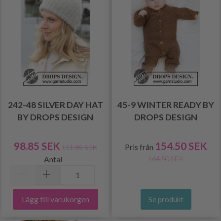
242-48 SILVER DAY HAT
45-9 WINTER READY BY
BY DROPS DESIGN
DROPS DESIGN
98.85 SEK
154.50 SEK
Pris från
111.85 SEK
Antal
164.50 SEK
Lägg till varukorgen
Se produkt