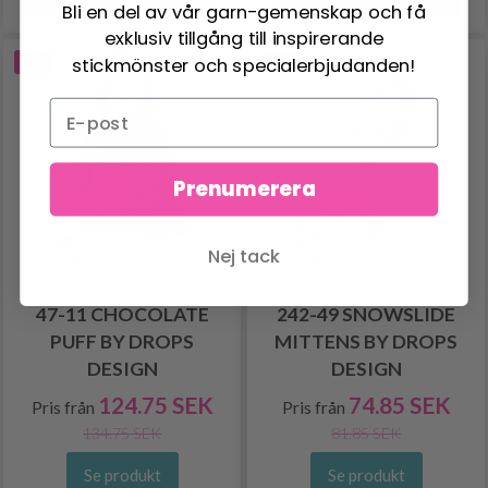
Bli en del av vår garn-gemenskap och få
exklusiv tillgång till inspirerande
stickmönster och specialerbjudanden!
-7%
-8%
Prenumerera
Nej tack
47-11 CHOCOLATE
242-49 SNOWSLIDE
PUFF BY DROPS
MITTENS BY DROPS
DESIGN
DESIGN
124.75 SEK
74.85 SEK
Pris från
Pris från
134.75 SEK
81.85 SEK
Se produkt
Se produkt