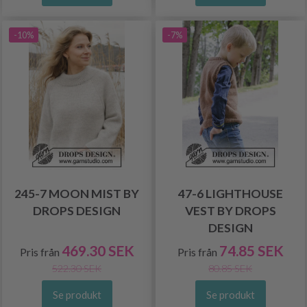
-10%
-7%
245-7 MOON MIST BY
47-6 LIGHTHOUSE
DROPS DESIGN
VEST BY DROPS
DESIGN
469.30 SEK
74.85 SEK
Pris från
Pris från
522.30 SEK
80.85 SEK
Se produkt
Se produkt