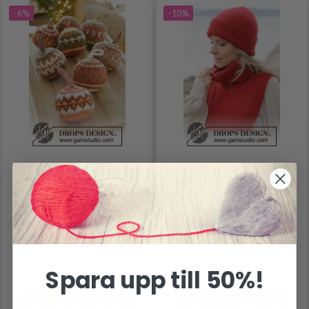
-6%
-10%
0-1607 JOLLY HOLLY
242-22 CARDINAL
DAYS BY DROPS
SONG BY DROPS
DESIGN
DESIGN
299.50 SEK
296.55 SEK
321.50 SEK
329.55 SEK
Antal
Antal
Spara upp till 50%!
Lägg till varukorgen
Lägg till varukorgen