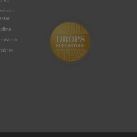
ssboks
akter
elista
rhistorik
tsbrev