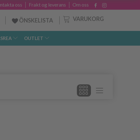
ntakta oss
Frakt og leverans
Om oss
VARUKORG
ÖNSKELISTA
SREA
OUTLET