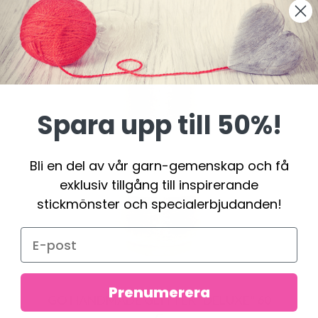
Spara upp till 50%!
Bli en del av vår garn-gemenskap och få
exklusiv tillgång till inspirerande
stickmönster och specialerbjudanden!
Prenumerera
GO HANDMADE GLITTER "DELUXE" 60
G