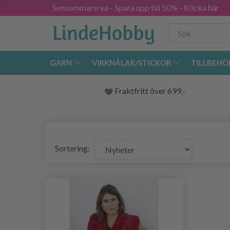
Sensommarsrea - Spara upp till 50% - Klicka här
GARN
VIRKNÅLAR/STICKOR
TILLBEHÖ
Fraktfritt över 699,-
Sortering: