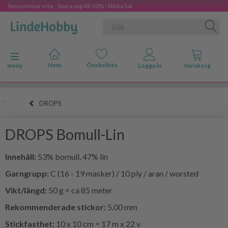
Sensommarsrea - Spara upp till 50% - klicka här
Ändra navigering
meny
DROPS
DROPS Bomull-Lin
Innehåll:
53% bomull, 47% lin
Garngrupp:
C (16 - 19 masker) / 10 ply / aran / worsted
Vikt/längd:
50 g = ca 85 meter
Rekommenderade stickor:
5.00 mm
Stickfasthet:
10 x 10 cm = 17 m x 22 v