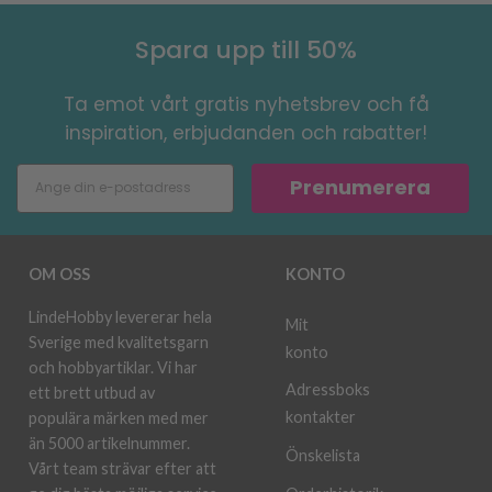
Spara upp till 50%
Ta emot vårt gratis nyhetsbrev och få
inspiration, erbjudanden och rabatter!
Prenumerera
OM OSS
KONTO
LindeHobby levererar hela
Mit
Sverige med kvalitetsgarn
konto
och hobbyartiklar. Vi har
Adressboks
ett brett utbud av
kontakter
populära märken med mer
än 5000 artikelnummer.
Önskelista
Vårt team strävar efter att