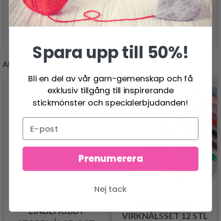
16.95 SEK
37.95 SEK
Se produkt
Se produkt
Spara upp till 50%!
ANDRA KUNDER KÖPTE
Bli en del av vår garn-gemenskap och få
- 25%
exklusiv tillgång till inspirerande
stickmönster och specialerbjudanden!
Prenumerera
Nej tack
ERGONOMISKT
LINDEHOBBY
VIRKNÅLSSET 12 STL