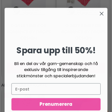
0-1418 TIME FOR
0-1419 TIME FOR
ROMANCE BY DROPS
ROMANCE BY DROPS
DESIGN
DESIGN
18.95 SEK
50.95 SEK
Spara upp till 50%!
Bli en del av vår garn-gemenskap och få
Lägg till varukorgen
Lägg till varukorgen
exklusiv tillgång till inspirerande
stickmönster och specialerbjudanden!
ANDRA KUNDER KÖPTE
- 9%
Prenumerera