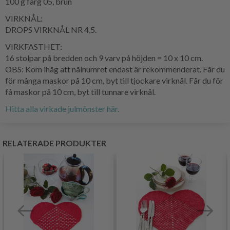
100 g färg 05, brun
VIRKNÅL:
DROPS VIRKNÅL NR 4,5.
VIRKFASTHET:
16 stolpar på bredden och 9 varv på höjden = 10 x 10 cm.
OBS: Kom ihåg att nålnumret endast är rekommenderat. Får du
för många maskor på 10 cm, byt till tjockare virknål. Får du för
få maskor på 10 cm, byt till tunnare virknål.
Hitta alla virkade julmönster här.
RELATERADE PRODUKTER