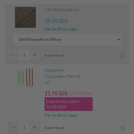
DROPS Bomull-Lin
29.95 SEK
Fler än 40 st i lager
Ta bort från kit
HobbyArts
Stoppnålar, Plast (6
st)
11.95 SEK
19.95 SEK
Erbjudandet upphör
31/08/2026
Fler än 40 st i lager
Ta bort från kit