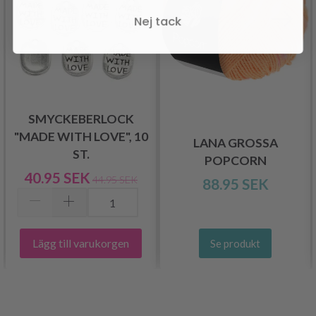
Nej tack
SMYCKEBERLOCK
"MADE WITH LOVE", 10
LANA GROSSA
ST.
POPCORN
40.95 SEK
44.95 SEK
88.95 SEK
Lägg till varukorgen
Se produkt