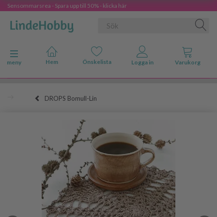
Sensommarsrea - Spara upp till 50% - klicka här
Ändra navigering
meny
DROPS Bomull-Lin