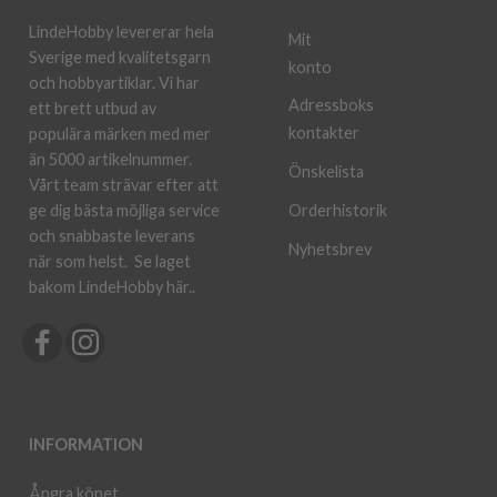
LindeHobby levererar hela
Mit
Sverige med kvalitetsgarn
konto
och hobbyartiklar. Vi har
Adressboks
ett brett utbud av
kontakter
populära märken med mer
än 5000 artikelnummer.
Önskelista
Vårt team strävar efter att
ge dig bästa möjliga service
Orderhistorik
och snabbaste leverans
Nyhetsbrev
när som helst.
Se laget
bakom LindeHobby här.
.
INFORMATION
Ångra köpet