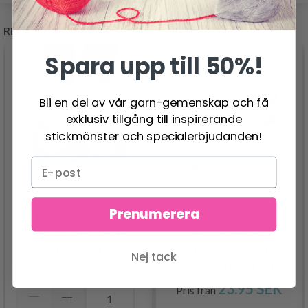
RELATERADE PRODUKTER
Spara upp till 50%!
Bli en del av vår garn-gemenskap och få
exklusiv tillgång till inspirerande
stickmönster och specialerbjudanden!
Prenumerera
214-53 HIGHLAND
265-19 GALAXY
HIKERS BY DROPS
GLIDER SOCKS BY
DESIGN
Nej tack
DROPS DESIGN
83.95 SEK
23.95 SEK
Pris från