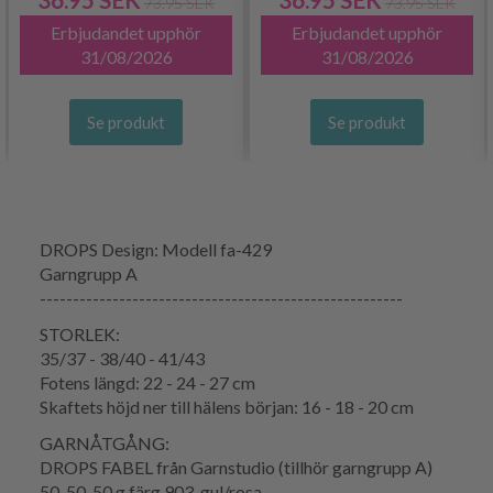
73.95 SEK
73.95 SEK
Erbjudandet upphör
Erbjudandet upphör
31/08/2026
31/08/2026
Se produkt
Se produkt
DROPS Design: Modell fa-429
Garngrupp A
-------------------------------------------------------
STORLEK:
35/37 - 38/40 - 41/43
Fotens längd: 22 - 24 - 27 cm
Skaftets höjd ner till hälens början: 16 - 18 - 20 cm
GARNÅTGÅNG:
DROPS FABEL från Garnstudio (tillhör garngrupp A)
50-50-50 g färg 903, gul/rosa