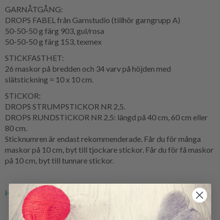
GARNÅTGÅNG:
DROPS FABEL från Garnstudio (tillhör garngrupp A)
50-50-50 g färg 903, gul/rosa
50-50-50 g färg 153, texmex
STICKFASTHET:
26 maskor på bredden och 34 varv på höjden med
slätstickning = 10 x 10 cm.
STICKOR:
DROPS STRUMPSTICKOR NR 2,5.
DROPS RUNDSTICKOR NR 2,5: längd på 40 cm, 60 cm eller
80 cm.
Sticknumren är endast rekommenderade. Får du för många
maskor på 10 cm, byt till tjockare stickor. Får du för få maskor
på 10 cm, byt till tunnare stickor.
Hitta alla nya mönster från DROPS här.