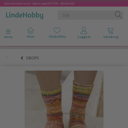
Sensommarsrea - Spara upp till 50% - klicka här
Ändra navigering
meny
DROPS