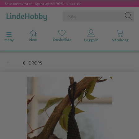
Sensommarsrea - Spara upp till 50% - klicka här
Ändra navigering
meny
DROPS