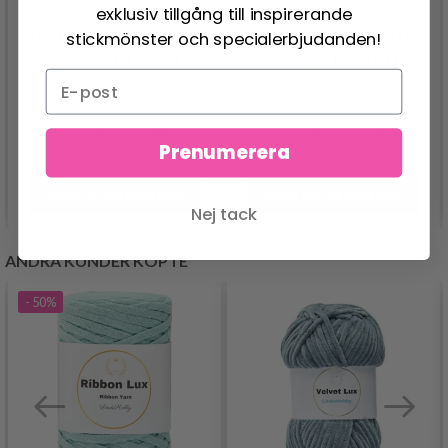
exklusiv tillgång till inspirerande
0-1044 MR. FANG BY
0-704 OBLIVIATE! BY
stickmönster och specialerbjudanden!
DROPS DESIGN
DROPS DESIGN
104.00 SEK
59.95 SEK
Prenumerera
Lägg till varukorgen
Lägg till varukorgen
Nej tack
ANDRA KUNDER KÖPTE
- 50%