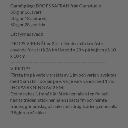
Garnåtgång: DROPS SAFRAN från Garnstudio
50 g nr 16, svart
50 g nr 18, naturvit
50 g nr 28, apelsin
Litt fyllnadsvadd
DROPS VIRKNÅL nr 2,5 - eller den nål du måste
använda för att få 26 fm i bredd x 28 v på höjden på 10
x 10 cm.
--------------------------------------------------------
VIRKTIPS:
Första fm på varje v ersätts av 1 lm och varje v avslutas
med 1 sm i lm i början på v. Varje varv vänds med 1 lm.
IHOPVIRKNING AV 2 FM:
Det minskas 1 fm så här: Stick ner nålen i en fm och
hämta tråden, stick ner nålen i nästa fm och hämta
tråden, gör omslag på nålen och drag tråden genom alla
3 öglorna på nålen.