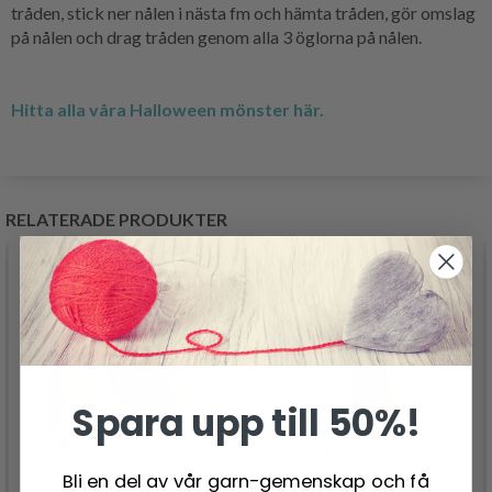
tråden, stick ner nålen i nästa fm och hämta tråden, gör omslag
på nålen och drag tråden genom alla 3 öglorna på nålen.
Hitta alla våra Halloween mönster här.
RELATERADE PRODUKTER
Spara upp till 50%!
Bli en del av vår garn-gemenskap och få