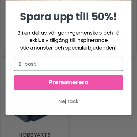
784.00 SEK
355.00 SEK
Spara upp till 50%!
Antal
Antal
Bli en del av vår garn-gemenskap och få
exklusiv tillgång till inspirerande
Lägg till varukorgen
Lägg till varukorgen
stickmönster och specialerbjudanden!
Prenumerera
Nej tack
HOBBYARTS