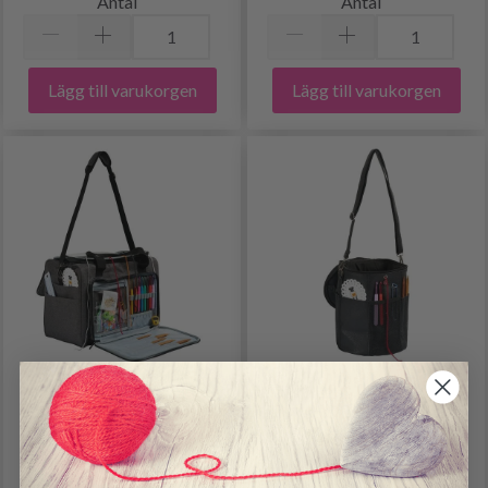
Antal
Antal
Lägg till varukorgen
Lägg till varukorgen
HOBBYARTS
HOBBYARTS
GARNVÄSKA STOR,
AXELVÄSKA FÖR GARN
MÖRKGRÅ
LITEN, SVART