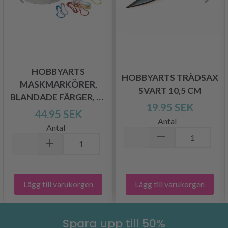
HOBBYARTS
HOBBYARTS TRÅDSAX
MASKMARKÖRER,
SVART 10,5 CM
BLANDADE FÄRGER, 25
19.95 SEK
ST.
44.95 SEK
Antal
Antal
Lägg till varukorgen
Lägg till varukorgen
Spara upp till 50%