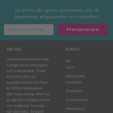
Ta emot vårt gratis nyhetsbrev och få
inspiration, erbjudanden och rabatter!
Prenumerera
OM OSS
KONTO
LindeHobby levererar hela
Mit
Sverige med kvalitetsgarn
konto
och hobbyartiklar. Vi har
Adressboks
ett brett utbud av
kontakter
populära märken med mer
än 5000 artikelnummer.
Önskelista
Vårt team strävar efter att
ge dig bästa möjliga service
Orderhistorik
och snabbaste leverans
Nyhetsbrev
när som helst.
Se laget