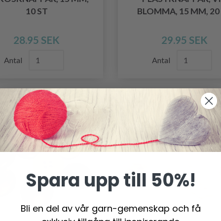
10 ST
BLOMMA, 15 MM, 20
28.95 SEK
29.95 SEK
Antal
Antal
Spara upp till 50%!
Bli en del av vår garn-gemenskap och få