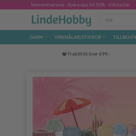
Sensommarsrea - Spara upp till 50% - Klicka här
GARN
VIRKNÅLAR/STICKOR
TILLBEHÖ
Fraktfritt över 699,-