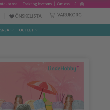
ntakta oss
Frakt og leverans
Om oss
VARUKORG
ÖNSKELISTA
SREA
OUTLET