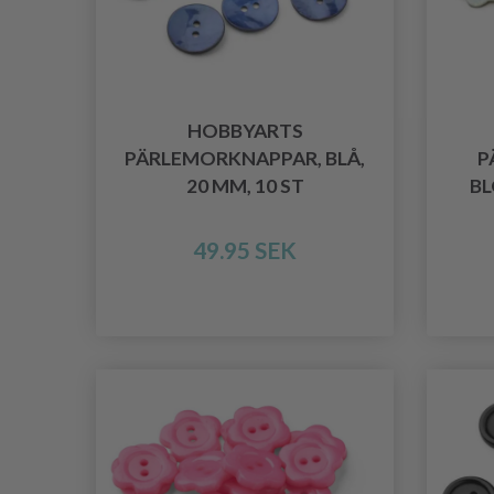
HOBBYARTS
PÄRLEMORKNAPPAR, BLÅ,
P
20 MM, 10 ST
BL
49.95 SEK