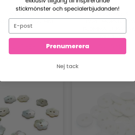
exklusiv tillgång till inspirerande
stickmönster och specialerbjudanden!
HOBBYARTS
HOBBYARTS
KOSKNAPPAR, 20 MM,
PÄRLEMORKNAPPA
10 ST
BLOMMA, LJUSROSA,
MM, 10 ST
Prenumerera
42.95 SEK
59.95 SEK
Antal
Antal
Nej tack