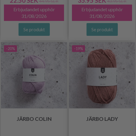
22.50 SEK
35.95 SEK
44.95 SEK
43.95 SEK
Erbjudandet upphör
Erbjudandet upphör
31/08/2026
31/08/2026
Se produkt
Se produkt
-20%
-19%
JÄRBO COLIN
JÄRBO LADY