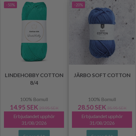
-50%
-20%
LINDEHOBBY COTTON
JÄRBO SOFT COTTON
8/4
100% Bomull
100% Bomull
14.95 SEK
28.50 SEK
29.95 SEK
35.95 SEK
Erbjudandet upphör
Erbjudandet upphör
31/08/2026
31/08/2026