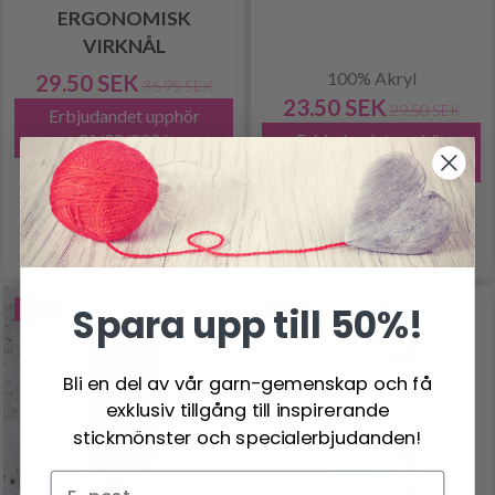
ERGONOMISK
VIRKNÅL
100% Akryl
29.50 SEK
36.95 SEK
23.50 SEK
29.50 SEK
Erbjudandet upphör
31/08/2026
Erbjudandet upphör
31/08/2026
Se produkt
Se produkt
Spara upp till 50%!
-21%
-49%
Bli en del av vår garn-gemenskap och få
exklusiv tillgång till inspirerande
stickmönster och specialerbjudanden!