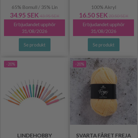
65% Bomull / 35% Lin
100% Akryl
34.95 SEK
16.50 SEK
43.95 SEK
20.50 SEK
Erbjudandet upphör
Erbjudandet upphör
31/08/2026
31/08/2026
Se produkt
Se produkt
-20%
-20%
LINDEHOBBY
SVARTA FÅRET FREJA