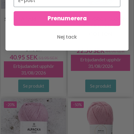
Prenumerera
SVARTA FÅRET CECILIA
LINDEHOBBY BLOOM
6/4 – MERCERIZED
COTTON
Nej tack
53% Bomull / 33% Viskos /
100% Merceriseret bomull
14% Lin
22.50 SEK
44.95 SEK
40.95 SEK
51.95 SEK
Erbjudandet upphör
Erbjudandet upphör
31/08/2026
31/08/2026
Se produkt
Se produkt
-20%
-50%