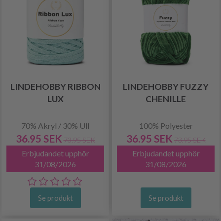
LINDEHOBBY RIBBON
LINDEHOBBY FUZZY
LUX
CHENILLE
70% Akryl / 30% Ull
100% Polyester
36.95 SEK
36.95 SEK
73.95 SEK
73.95 SEK
Erbjudandet upphör
Erbjudandet upphör
31/08/2026
31/08/2026
Se produkt
Se produkt