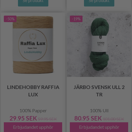
Se produkt
Se produkt
-50%
-19%
LINDEHOBBY RAFFIA
JÄRBO SVENSK ULL 2
LUX
TR
100% Papper
100% Ull
29.95 SEK
80.95 SEK
59.95 SEK
101.00 SEK
Erbjudandet upphör
Erbjudandet upphör