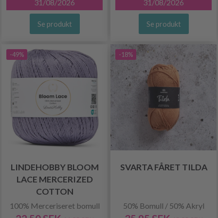
31/08/2026
31/08/2026
Se produkt
Se produkt
-49%
-18%
LINDEHOBBY BLOOM
SVARTA FÅRET TILDA
LACE MERCERIZED
COTTON
100% Merceriseret bomull
50% Bomull / 50% Akryl