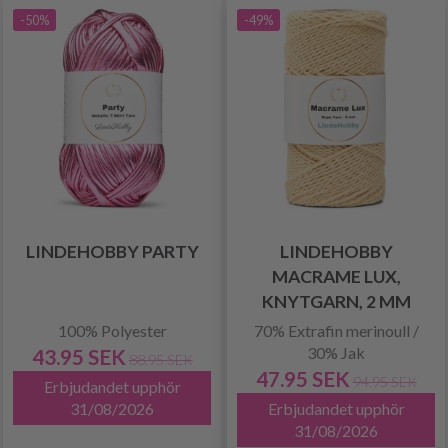
-50%
-49%
LINDEHOBBY PARTY
LINDEHOBBY
MACRAME LUX,
KNYTGARN, 2 MM
100% Polyester
70% Extrafin merinoull /
30% Jak
43.95 SEK
88.95 SEK
47.95 SEK
94.95 SEK
Erbjudandet upphör
31/08/2026
Erbjudandet upphör
31/08/2026