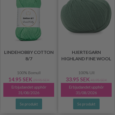
LINDEHOBBY COTTON
HJERTEGARN
8/7
HIGHLAND FINE WOOL
100% Bomull
100% Ull
14.95 SEK
33.95 SEK
29.95 SEK
41.95 SEK
Erbjudandet upphör
Erbjudandet upphör
31/08/2026
31/08/2026
Se produkt
Se produkt