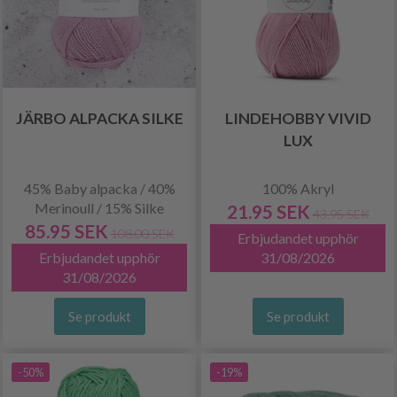
JÄRBO ALPACKA SILKE
LINDEHOBBY VIVID
LUX
45% Baby alpacka / 40%
100% Akryl
Merinoull / 15% Silke
21.95 SEK
43.95 SEK
85.95 SEK
108.00 SEK
Erbjudandet upphör
Erbjudandet upphör
31/08/2026
31/08/2026
Se produkt
Se produkt
-50%
-19%