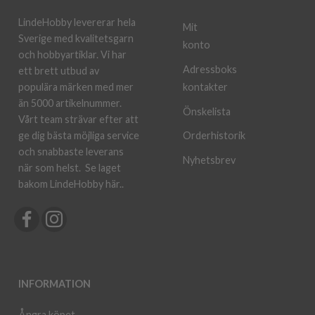
LindeHobby levererar hela
Mit
Sverige med kvalitetsgarn
konto
och hobbyartiklar. Vi har
Adressboks
ett brett utbud av
kontakter
populära märken med mer
än 5000 artikelnummer.
Önskelista
Vårt team strävar efter att
ge dig bästa möjliga service
Orderhistorik
och snabbaste leverans
Nyhetsbrev
när som helst.
Se laget
bakom LindeHobby här.
.
INFORMATION
Ångra köpet