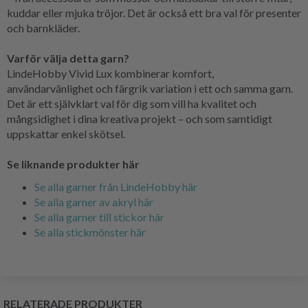
kuddar eller mjuka tröjor. Det är också ett bra val för presenter
och barnkläder.
Varför välja detta garn?
LindeHobby Vivid Lux kombinerar komfort,
användarvänlighet och färgrik variation i ett och samma garn.
Det är ett självklart val för dig som vill ha kvalitet och
mångsidighet i dina kreativa projekt – och som samtidigt
uppskattar enkel skötsel.
Se liknande produkter här
Se alla garner från LindeHobby här
Se alla garner av akryl här
Se alla garner till stickor här
Se alla stickmönster här
RELATERADE PRODUKTER