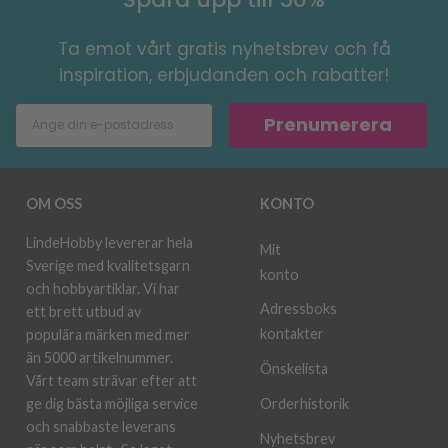
Ta emot vårt gratis nyhetsbrev och få
inspiration, erbjudanden och rabatter!
Prenumerera
OM OSS
KONTO
LindeHobby levererar hela
Mit
Sverige med kvalitetsgarn
konto
och hobbyartiklar. Vi har
Adressboks
ett brett utbud av
kontakter
populära märken med mer
än 5000 artikelnummer.
Önskelista
Vårt team strävar efter att
ge dig bästa möjliga service
Orderhistorik
och snabbaste leverans
Nyhetsbrev