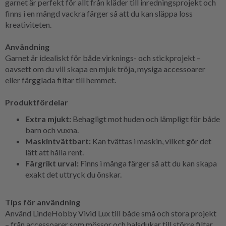
garnet är perfekt för allt från kläder till inredningsprojekt och
finns i en mängd vackra färger så att du kan släppa loss
kreativiteten.
Användning
Garnet är idealiskt för både virknings- och stickprojekt –
oavsett om du vill skapa en mjuk tröja, mysiga accessoarer
eller färgglada filtar till hemmet.
Produktfördelar
Extra mjukt:
Behagligt mot huden och lämpligt för både
barn och vuxna.
Maskintvättbart:
Kan tvättas i maskin, vilket gör det
lätt att hålla rent.
Färgrikt urval:
Finns i många färger så att du kan skapa
exakt det uttryck du önskar.
Tips för användning
Använd LindeHobby Vivid Lux till både små och stora projekt
– från accessoarer som mössor och halsdukar till större filtar,