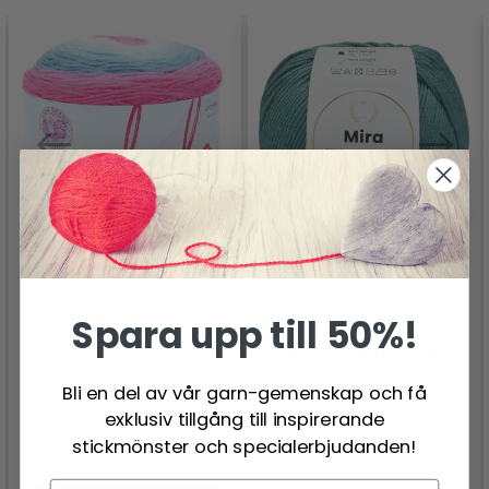
LION BRAND
Spara upp till 50%!
MANDALA
LINDEHOBBY MIRA
84.95 SEK
43.95 SEK
Bli en del av vår garn-gemenskap och få
exklusiv tillgång till inspirerande
stickmönster och specialerbjudanden!