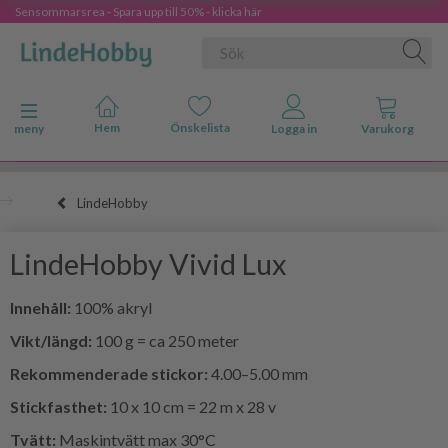
Sensommarsrea - Spara upp till 50% - klicka här
Ändra navigering
meny
LindeHobby
LindeHobby Vivid Lux
Innehåll:
100% akryl
Vikt/längd:
100 g = ca 250 meter
Rekommenderade stickor:
4.00–5.00 mm
Stickfasthet:
10 x 10 cm = 22 m x 28 v
Tvätt:
Maskintvätt max 30°C