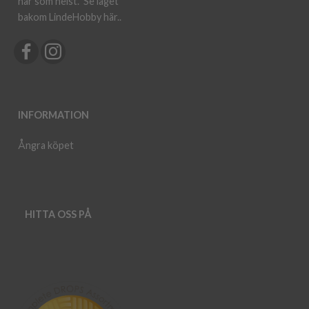
när som helst.
Se laget
bakom LindeHobby här.
.
INFORMATION
Ångra köpet
HITTA OSS PÅ