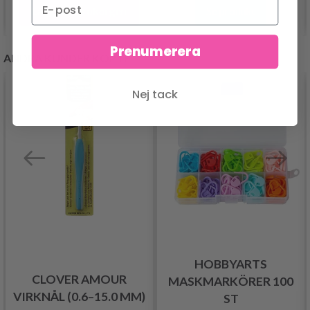
Lägg till varukorgen
Se produkt
Prenumerera
ANDRA KUNDER KÖPTE
Nej tack
HOBBYARTS
CLOVER AMOUR
MASKMARKÖRER 100
VIRKNÅL (0.6–15.0 MM)
ST