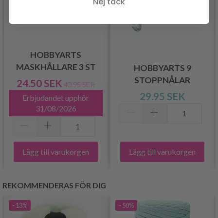
Nej tack
HOBBYARTS
MASKHÅLLARE 3 ST
HOBBYARTS 9
STOPPNÅLAR
24.50 SEK
40.95 SEK
29.95 SEK
Erbjudandet upphör
31/08/2026
Lägg till varukorgen
Lägg till varukorgen
REKOMMENDERAS FÖR DIG
- 13%
- 50%