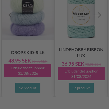
LINDEHOBBY RIBBON
DROPS KID-SILK
LUX
48.95 SEK
55.95 SEK
36.95 SEK
73.95 SEK
Erbjudandet upphör
Erbjudandet upphör
31/08/2026
31/08/2026
Se produkt
Se produkt