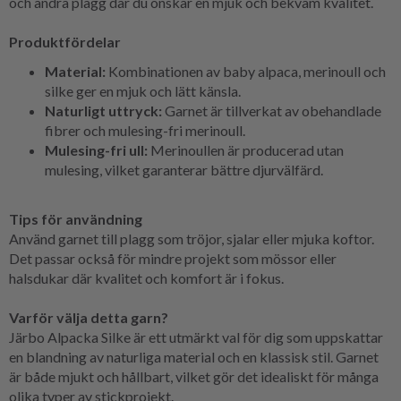
och andra plagg där du önskar en mjuk och bekväm kvalitet.
Produktfördelar
Material:
Kombinationen av baby alpaca, merinoull och
silke ger en mjuk och lätt känsla.
Naturligt uttryck:
Garnet är tillverkat av obehandlade
fibrer och mulesing-fri merinoull.
Mulesing-fri ull:
Merinoullen är producerad utan
mulesing, vilket garanterar bättre djurvälfärd.
Tips för användning
Använd garnet till plagg som tröjor, sjalar eller mjuka koftor.
Det passar också för mindre projekt som mössor eller
halsdukar där kvalitet och komfort är i fokus.
Varför välja detta garn?
Järbo Alpacka Silke är ett utmärkt val för dig som uppskattar
en blandning av naturliga material och en klassisk stil. Garnet
är både mjukt och hållbart, vilket gör det idealiskt för många
olika typer av stickprojekt.