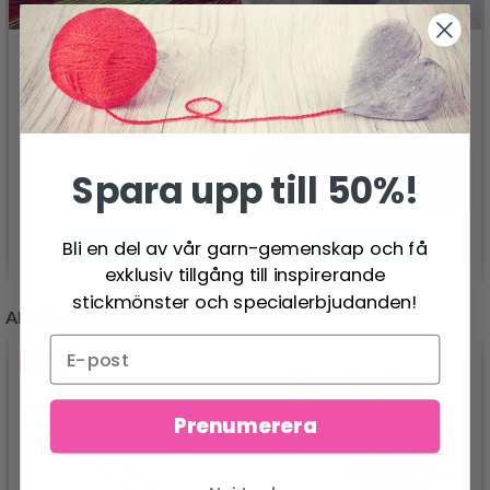
JÄRBO SELECT NO 3
YAK BLEND
MALABRIGO SILKY
MERINO
114.00 SEK
142.00 SEK
104.00 SEK
Erbjudandet upphör
Spara upp till 50%!
31/08/2026
Se produkt
Se produkt
Bli en del av vår garn-gemenskap och få
exklusiv tillgång till inspirerande
stickmönster och specialerbjudanden!
ANDRA KUNDER KÖPTE
- 40%
Prenumerera