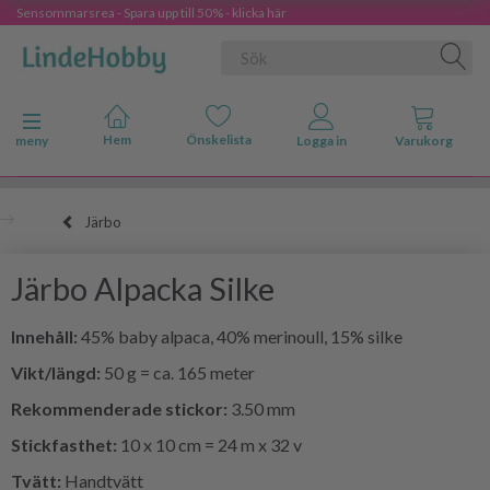
Sensommarsrea - Spara upp till 50% - klicka här
Ändra navigering
meny
Järbo
Järbo Alpacka Silke
Innehåll:
45% baby alpaca, 40% merinoull, 15% silke
Vikt/längd:
50 g = ca. 165 meter
Rekommenderade stickor:
3.50 mm
Stickfasthet:
10 x 10 cm = 24 m x 32 v
Tvätt:
Handtvätt