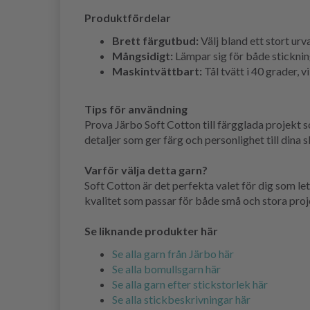
Produktfördelar
Brett färgutbud:
Välj bland ett stort urv
Mångsidigt:
Lämpar sig för både sticknin
Maskintvättbart:
Tål tvätt i 40 grader, v
Tips för användning
Prova Järbo Soft Cotton till färgglada projekt s
detaljer som ger färg och personlighet till dina s
Varför välja detta garn?
Soft Cotton är det perfekta valet för dig som le
kvalitet som passar för både små och stora proj
Se liknande produkter här
Se alla garn från Järbo här
Se alla bomullsgarn här
Se alla garn efter stickstorlek här
Se alla stickbeskrivningar här