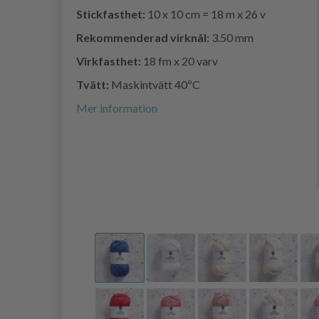
Stickfasthet:
10 x 10 cm = 18 m x 26 v
Rekommenderad virknål:
3.50 mm
Virkfasthet:
18 fm x 20 varv
Tvätt:
Maskintvätt 40ºC
Mer information