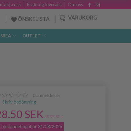
ntakta oss
Frakt og leverans
Om oss
VARUKORG
ÖNSKELISTA
SREA
OUTLET
0
anmeldelser
Skriv bedömning
28.50 SEK
35.95 SEK
rbjudandet upphör 31/08/2026