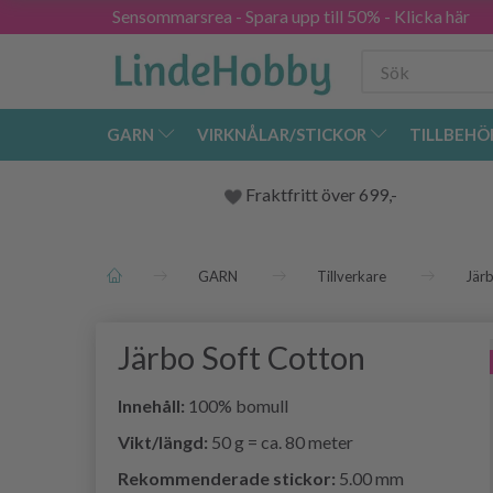
Sensommarsrea - Spara upp till 50% - Klicka här
GARN
VIRKNÅLAR/STICKOR
TILLBEHÖ
Fraktfritt över 699,-
GARN
Tillverkare
Jär
Järbo Soft Cotton
Innehåll:
100% bomull
Vikt/längd:
50 g = ca. 80 meter
Rekommenderade stickor:
5.00 mm