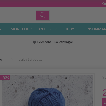
Ko
R
MÖNSTER
BRODERI
HOBBY
SENSOMMAR
Leverans 3-4 vardagar
bo
Järbo Soft Cotton
-20%
E