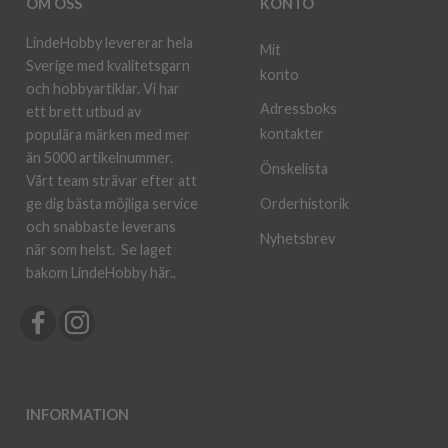
OM OSS
KONTO
LindeHobby levererar hela
Mit
Sverige med kvalitetsgarn
konto
och hobbyartiklar. Vi har
Adressboks
ett brett utbud av
kontakter
populära märken med mer
än 5000 artikelnummer.
Önskelista
Vårt team strävar efter att
ge dig bästa möjliga service
Orderhistorik
och snabbaste leverans
Nyhetsbrev
när som helst.
Se laget
bakom LindeHobby här.
.
INFORMATION