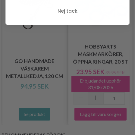
Nej tack
HOBBYARTS
MASKMARKÖRER,
GO HANDMADE
ÖPPNA RINGAR, 20 ST
VÄSKAREM
23.95 SEK
39.95 SEK
METALLKEDJA, 120 CM
Erbjudandet upphör
94.95 SEK
31/08/2026
Lägg till varukorgen
Se produkt
REKOMMENDERAS FÖR DIG