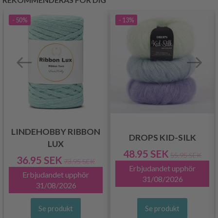
- 50%
- 13%
LINDEHOBBY RIBBON
DROPS KID-SILK
LUX
48.95 SEK
55.95 SEK
36.95 SEK
73.95 SEK
Erbjudandet upphör
Erbjudandet upphör
31/08/2026
31/08/2026
Se produkt
Se produkt