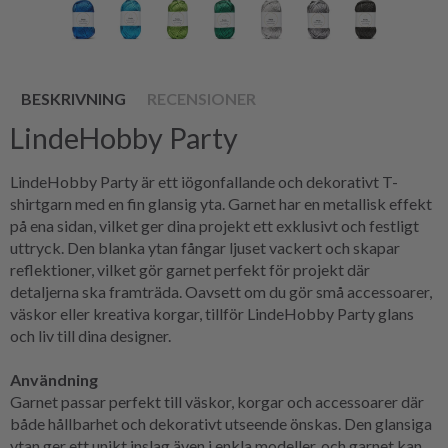
BESKRIVNING
RECENSIONER
LindeHobby Party
LindeHobby Party är ett iögonfallande och dekorativt T-
shirtgarn med en fin glansig yta. Garnet har en metallisk effekt
på ena sidan, vilket ger dina projekt ett exklusivt och festligt
uttryck. Den blanka ytan fångar ljuset vackert och skapar
reflektioner, vilket gör garnet perfekt för projekt där
detaljerna ska framträda. Oavsett om du gör små accessoarer,
väskor eller kreativa korgar, tillför LindeHobby Party glans
och liv till dina designer.
Användning
Garnet passar perfekt till väskor, korgar och accessoarer där
både hållbarhet och dekorativt utseende önskas. Den glansiga
ytan ger ett unikt inslag även i enkla modeller, och garnet kan