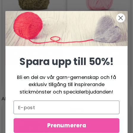
LINDEHOBBY FURRY
LINDEHOBBY VELVET
DELUXE
MAX
25.95 SEK
66.95 SEK
51.95 SEK
133.00 SEK
Erbjudandet upphör
Erbjudandet upphör
Spara upp till 50%!
31/08/2026
31/08/2026
Bli en del av vår garn-gemenskap och få
Se produkt
Se produkt
exklusiv tillgång till inspirerande
stickmönster och specialerbjudanden!
ANDRA KUNDER KÖPTE
- 40%
Prenumerera