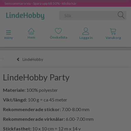
Sensommarsrea - Spara upp till 50% - klicka här
Ändra navigering
meny
LindeHobby
LindeHobby Party
Materiale:
100% polyester
Vikt/längd:
100 g = ca 45 meter
Rekommenderade stickor:
7.00-8.00 mm
Rekommenderade virknålar:
6.00-7.00 mm
Stickfasthet:
10 x 10 cm = 12 m x 14 v