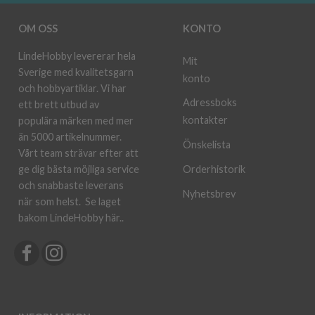
OM OSS
KONTO
LindeHobby levererar hela
Mit
Sverige med kvalitetsgarn
konto
och hobbyartiklar. Vi har
Adressboks
ett brett utbud av
kontakter
populära märken med mer
än 5000 artikelnummer.
Önskelista
Vårt team strävar efter att
ge dig bästa möjliga service
Orderhistorik
och snabbaste leverans
Nyhetsbrev
när som helst.
Se laget
bakom LindeHobby här.
.