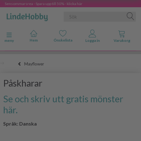
Sensommarsrea - Spara upp till 50% - klicka här
Ändra navigering
meny
Mayflower
Påskharar
Se och skriv utt gratis mönster
här.
Språk: Danska