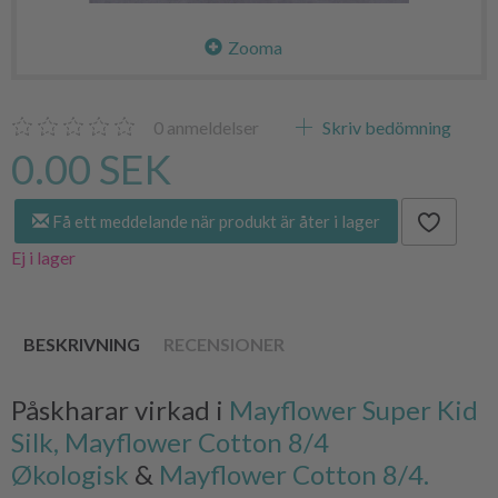
Zooma
0
anmeldelser
Skriv bedömning
0.00 SEK
Få ett meddelande när produkt är åter i lager
Ej i lager
BESKRIVNING
RECENSIONER
Påskharar virkad i
Mayflower Super Kid
Silk,
Mayflower Cotton 8/4
Økologisk
&
Mayflower Cotton 8/4.