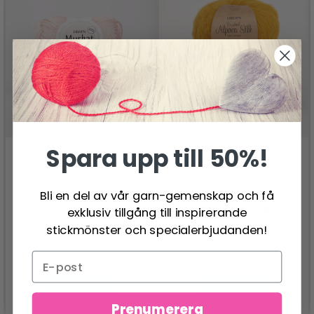
Spara upp till 50%!
DROPS BRUSHED
Bli en del av vår garn-gemenskap och få
DROPS MUSKAT
ALPACA SILK
exklusiv tillgång till inspirerande
24.95 SEK
stickmönster och specialerbjudanden!
33.95 SEK
Se produkt
Se produkt
Prenumerera