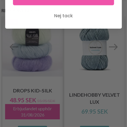
REKOMMENDERAS FÖR DIG
Nej tack
- 13%
DROPS KID-SILK
LINDEHOBBY VELVET
48.95 SEK
55.95 SEK
LUX
Erbjudandet upphör
69.95 SEK
31/08/2026