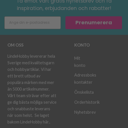
Ta emot vårt gratis nyhetsbrev och få
inspiration, erbjudanden och rabatter!
Prenumerera
OM OSS
KONTO
LindeHobby levererar hela
Mit
Sverige med kvalitetsgarn
konto
och hobbyartiklar. Vi har
Adressboks
ett brett utbud av
kontakter
populära märken med mer
än 5000 artikelnummer.
Önskelista
Vårt team strävar efter att
ge dig bästa möjliga service
Orderhistorik
och snabbaste leverans
Nyhetsbrev
när som helst.
Se laget
bakom LindeHobby här.
.