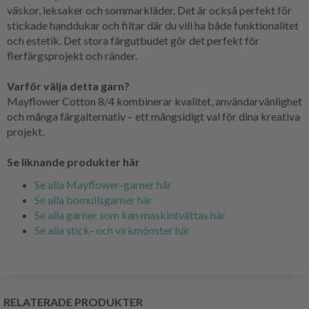
väskor, leksaker och sommarkläder. Det är också perfekt för
stickade handdukar och filtar där du vill ha både funktionalitet
och estetik. Det stora färgutbudet gör det perfekt för
flerfärgsprojekt och ränder.
Varför välja detta garn?
Mayflower Cotton 8/4 kombinerar kvalitet, användarvänlighet
och många färgalternativ – ett mångsidigt val för dina kreativa
projekt.
Se liknande produkter här
Se alla Mayflower‑garner här
Se alla bomullsgarner här
Se alla garner som kan maskintvättas här
Se alla stick‑ och virkmönster här
RELATERADE PRODUKTER