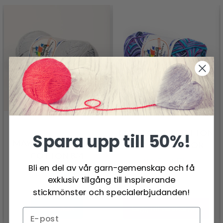
MAYFLOWER COTTON
Spara upp till 50%!
MAYFLOWER JUNIOR
8/4 PRINT JUNIOR
COTTON 8/4
21.50 SEK
Bli en del av vår garn-gemenskap och få
21.50 SEK
exklusiv tillgång till inspirerande
stickmönster och specialerbjudanden!
Lägg till varukorgen
Se produkt