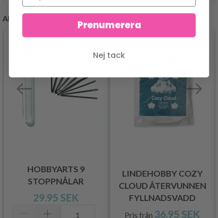
ANDRA KUNDER KÖPTE
Prenumerera
Nej tack
HOBBYARTS 9
LINDEHOBBY COZY
STOPPNÅLAR
CLOUD ÅTERVUNNEN
29.95 SEK
FYLLNADSVADD
36.95 SEK
Pris från