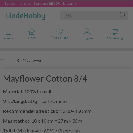
Sensommarsrea - Spara upp till 50% - klicka här
Ändra navigering
meny
Mayflower
Mayflower Cotton 8/4
Material:
100% bomull
Vikt/längd:
50 g = ca 170 meter
Rekommenderade stickor:
3.00–3.50 mm
Masktäthet:
10 x 10 cm = 27 m x 36 m
Tvätt:
Maskintvätt 60°C / Plantorkas