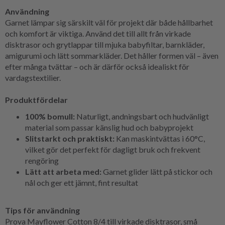
Användning
Garnet lämpar sig särskilt väl för projekt där både hållbarhet
och komfort är viktiga. Använd det till allt från virkade
disktrasor och grytlappar till mjuka babyfiltar, barnkläder,
amigurumi och lätt sommarkläder. Det håller formen väl – även
efter många tvättar – och är därför också idealiskt för
vardagstextilier.
Produktfördelar
100% bomull:
Naturligt, andningsbart och hudvänligt
material som passar känslig hud och babyprojekt
Slitstarkt och praktiskt:
Kan maskintvättas i 60°C,
vilket gör det perfekt för dagligt bruk och frekvent
rengöring
Lätt att arbeta med:
Garnet glider lätt på stickor och
nål och ger ett jämnt, fint resultat
Tips för användning
Prova Mayflower Cotton 8/4 till virkade disktrasor, små