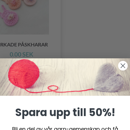
IRKADE PÅSKHARAR
0.00 SEK
Spara upp till 50%!
Bli en del av vår garn-gemenskap och få