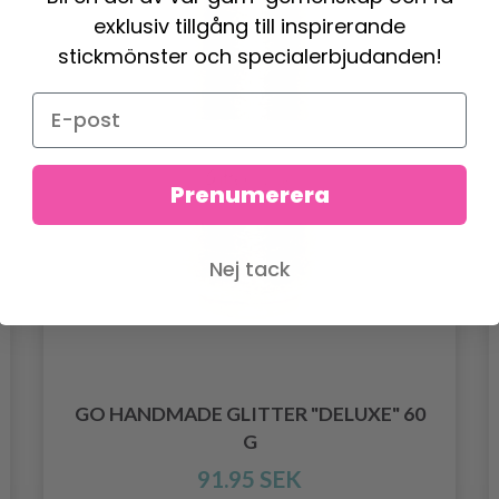
exklusiv tillgång till inspirerande
stickmönster och specialerbjudanden!
Prenumerera
Nej tack
GO HANDMADE GLITTER "DELUXE" 60
G
91.95 SEK