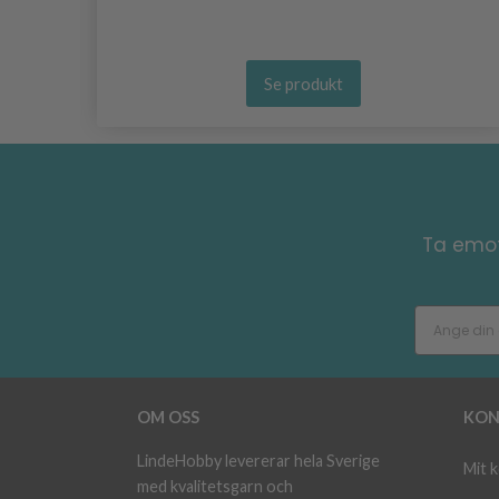
Se produkt
Ta emot
OM OSS
KON
LindeHobby levererar hela Sverige
Mit 
med kvalitetsgarn och