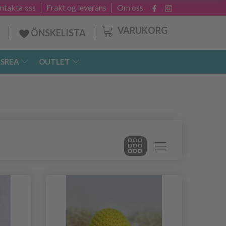
ntakta oss
Frakt og leverans
Om oss
VARUKORG
ÖNSKELISTA
SREA
OUTLET