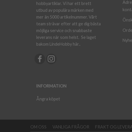
Adre
hobbyartiklar. Vi har ett brett
kont
utbud av populära märken med
mer än 5000 artikelnummer. Vårt
Önsk
team strävar efter att ge dig bästa
Orde
möjliga service och snabbaste
leverans när som helst.
Se laget
Nyhe
bakom LindeHobby här.
.
INFORMATION
Ångra köpet
OM OSS
VANLIGA FRÅGOR
FRAKT OG LEVER