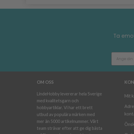
Ta emot
OM OSS
KON
LindeHobby levererar hela Sverige
Mit 
med kvalitetsgarn och
Adre
hobbyartiklar. Vi har ett brett
kont
utbud av populära märken med
mer än 5000 artikelnummer. Vårt
Önsk
team strävar efter att ge dig bästa