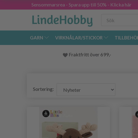
Sensommarsrea - Spara upp till 50% - Klicka här
GARN
VIRKNÅLAR/STICKOR
TILLBEHÖ
Fraktfritt över 699,-
Sortering: