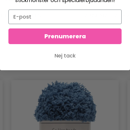
stickmönster och specialerbjudanden!
JULEENGLEN ELSE
RENSDYRET RUDO
0.00 SEK
0.00 SEK
Prenumerera
Nej tack