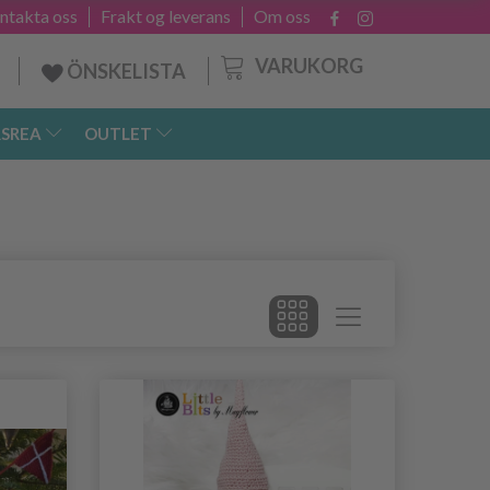
ntakta oss
Frakt og leverans
Om oss
VARUKORG
ÖNSKELISTA
SREA
OUTLET