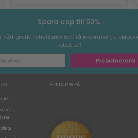
Spara upp till 50%
 vårt gratis nyhetsbrev och få inspiration, erbjuda
rabatter!
Prenumerera
TO
HITTA OSS PÅ
konto
ssboks
akter
elista