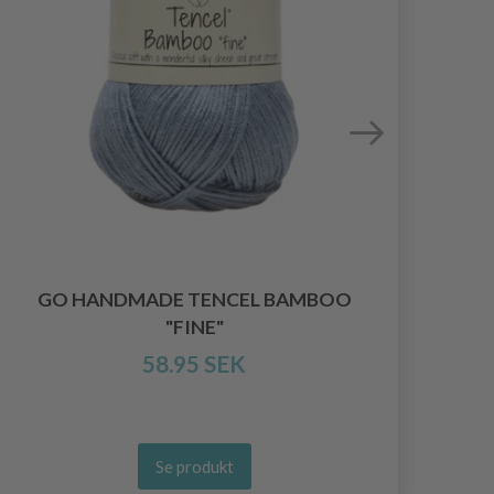
GO HANDMADE TENCEL BAMBOO
GO
"FINE"
58.95 SEK
Se produkt