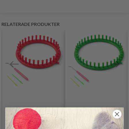
RELATERADE PRODUKTER
LINDEHOBBY
LINDEHOBBY
STICKRING, 19 CM
STICKRING, 24 CM
74.95 SEK
80.95 SEK