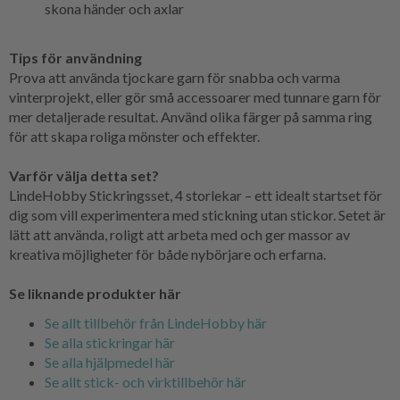
skona händer och axlar
Tips för användning
Prova att använda tjockare garn för snabba och varma
vinterprojekt, eller gör små accessoarer med tunnare garn för
mer detaljerade resultat. Använd olika färger på samma ring
för att skapa roliga mönster och effekter.
Varför välja detta set?
LindeHobby Stickringsset, 4 storlekar – ett idealt startset för
dig som vill experimentera med stickning utan stickor. Setet är
lätt att använda, roligt att arbeta med och ger massor av
kreativa möjligheter för både nybörjare och erfarna.
Se liknande produkter här
Se allt tillbehör från LindeHobby här
Se alla stickringar här
Se alla hjälpmedel här
Se allt stick- och virktillbehör här