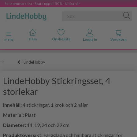
Sensommarsrea - Spara upp till 50% - klicka här
Ändra navigering
meny
LindeHobby
LindeHobby Stickringsset, 4
storlekar
Innehåll:
4 stickringar, 1 krok och 2 nålar
Material:
Plast
Diameter:
14, 19, 24 och 29 cm
Produktöversikt:
Färgglada och hållbara stickringar för