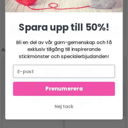
Spara upp till 50%!
Lägg till varukorgen
Lägg till varukorgen
Bli en del av vår garn-gemenskap och få
exklusiv tillgång till inspirerande
ANDRA KUNDER KÖPTE
stickmönster och specialerbjudanden!
Prenumerera
Nej tack