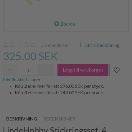
Zooma
0
anmeldelser
Skriv bedömning
325.00 SEK
Lägg till varukorgen
Fler än 40 st i lager
Köp
2
eller mer för att
276.00 SEK
per styck.
Köp
3
eller mer för att
244.00 SEK
per styck.
BESKRIVNING
RECENSIONER
LindeHobby Stickringsset, 4